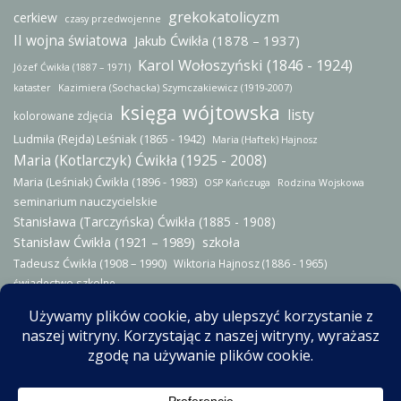
grekokatolicyzm
cerkiew
czasy przedwojenne
II wojna światowa
Jakub Ćwikła (1878 – 1937)
Karol Wołoszyński (1846 - 1924)
Józef Ćwikła (1887 – 1971)
kataster
Kazimiera (Sochacka) Szymczakiewicz (1919-2007)
księga wójtowska
listy
kolorowane zdjęcia
Ludmiła (Rejda) Leśniak (1865 - 1942)
Maria (Haftek) Hajnosz
Maria (Kotlarczyk) Ćwikła (1925 - 2008)
Maria (Leśniak) Ćwikła (1896 - 1983)
OSP Kańczuga
Rodzina Wojskowa
seminarium nauczycielskie
Stanisława (Tarczyńska) Ćwikła (1885 - 1908)
Stanisław Ćwikła (1921 – 1989)
szkoła
Tadeusz Ćwikła (1908 – 1990)
Wiktoria Hajnosz (1886 - 1965)
świadectwo szkolne
© 2014-2026 - Wszystkie prawa zastrzeżone. Zgodnie z przepisami
Ustawy z dn. 4 lutego 1994 r. o prawie autorskimi i prawach pokrewnych