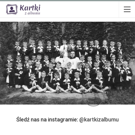
Śledź nas na instagramie:
@kartkizalbumu