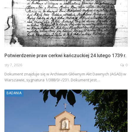
Potwierdzenie praw cerkwi kańczuckiej 24 lutego 1739 r.
sty 7, 2026
0
Dokument znajduje się w Archiwum Głównym Akt Dawnych (AGAD) w
Warszawie, sygnatura 1/388/0/-/231. Dokument jest…
BADANIA