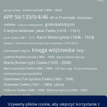
Antoni Leśniak (1858 - 1924)
akt sprzedaży
APP 56/133/0/4/46
AP w Przemyślu
Błażkówka
grekokatolicyzm
cerkiew
czasy przedwojenne
II wojna światowa
Jakub Ćwikła (1878 – 1937)
Karol Wołoszyński (1846 - 1924)
Józef Ćwikła (1887 – 1971)
kataster
Kazimiera (Sochacka) Szymczakiewicz (1919-2007)
księga wójtowska
listy
kolorowane zdjęcia
Ludmiła (Rejda) Leśniak (1865 - 1942)
Maria (Haftek) Hajnosz
Maria (Kotlarczyk) Ćwikła (1925 - 2008)
Maria (Leśniak) Ćwikła (1896 - 1983)
OSP Kańczuga
Rodzina Wojskowa
seminarium nauczycielskie
Stanisława (Tarczyńska) Ćwikła (1885 - 1908)
Stanisław Ćwikła (1921 – 1989)
szkoła
Tadeusz Ćwikła (1908 – 1990)
Wiktoria Hajnosz (1886 - 1965)
świadectwo szkolne