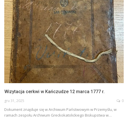
Wizytacja cerkwi w Kańczudze 12 marca 1777 r.
gru 31, 2025
0
Dokument znajduje się w Archiwum Państwowym w Przemyślu, w
ramach zespołu Archiwum Greckokatolickiego Biskupstwa w…