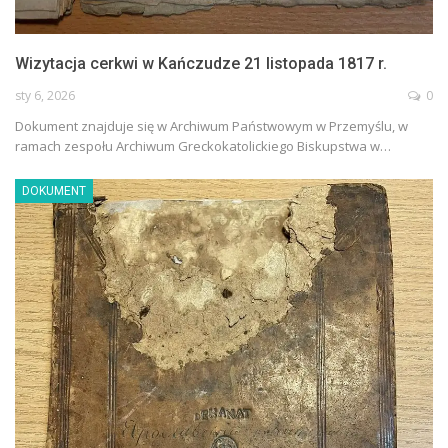
Wizytacja cerkwi w Kańczudze 21 listopada 1817 r.
sty 6, 2026
0
Dokument znajduje się w Archiwum Państwowym w Przemyślu, w
ramach zespołu Archiwum Greckokatolickiego Biskupstwa w…
DOKUMENT