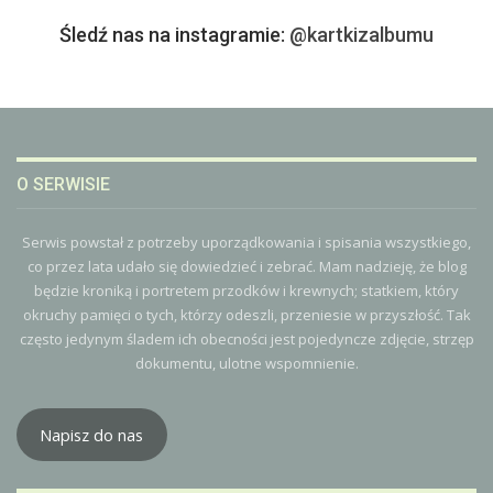
Śledź nas na instagramie:
@kartkizalbumu
O SERWISIE
Serwis powstał z potrzeby uporządkowania i spisania wszystkiego,
co przez lata udało się dowiedzieć i zebrać. Mam nadzieję, że blog
będzie kroniką i portretem przodków i krewnych; statkiem, który
okruchy pamięci o tych, którzy odeszli, przeniesie w przyszłość. Tak
często jedynym śladem ich obecności jest pojedyncze zdjęcie, strzęp
dokumentu, ulotne wspomnienie.
Napisz do nas