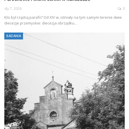
sty 7, 2026
0
Kto był rządcą parafii? Od XIV w. istniały na tym samym terenie dwie
diecezje przemyskie: diecezja obrządku…
BADANIA