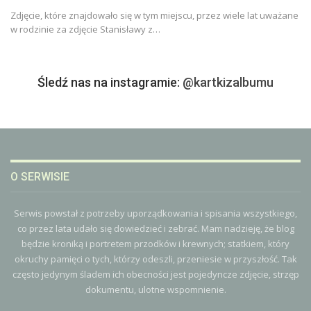
Zdjęcie, które znajdowało się w tym miejscu, przez wiele lat uważane
w rodzinie za zdjęcie Stanisławy z…
Śledź nas na instagramie:
@kartkizalbumu
O SERWISIE
Serwis powstał z potrzeby uporządkowania i spisania wszystkiego,
co przez lata udało się dowiedzieć i zebrać. Mam nadzieję, że blog
będzie kroniką i portretem przodków i krewnych; statkiem, który
okruchy pamięci o tych, którzy odeszli, przeniesie w przyszłość. Tak
często jedynym śladem ich obecności jest pojedyncze zdjęcie, strzęp
dokumentu, ulotne wspomnienie.