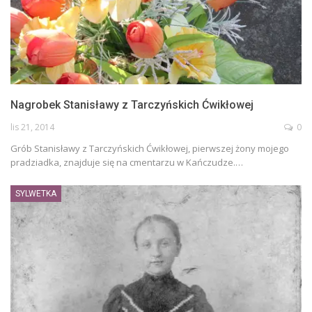
Nagrobek Stanisławy z Tarczyńskich Ćwikłowej
lis 21, 2014
0
Grób Stanisławy z Tarczyńskich Ćwikłowej, pierwszej żony mojego
pradziadka, znajduje się na cmentarzu w Kańczudze.…
SYLWETKA