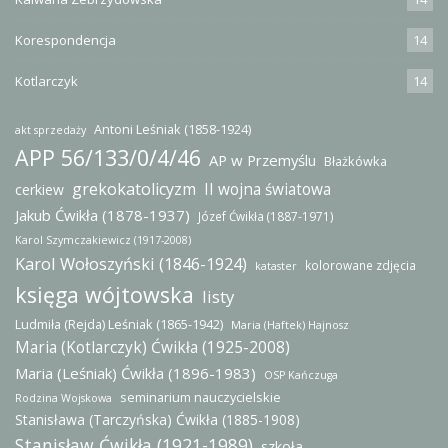
Korespondencja
14
Kotlarczyk
14
Antoni Leśniak (1858-1924)
akt sprzedaży
APP 56/133/0/4/46
AP w Przemyślu
Błażkówka
grekokatolicyzm
II wojna światowa
cerkiew
Jakub Ćwikła (1878-1937)
Józef Ćwikła (1887-1971)
Karol Szymczakiewicz (1917-2008)
Karol Wołoszyński (1846-1924)
kolorowane zdjęcia
kataster
księga wójtowska
listy
Ludmiła (Rejda) Leśniak (1865-1942)
Maria (Haftek) Hajnosz
Maria (Kotlarczyk) Ćwikła (1925-2008)
Maria (Leśniak) Ćwikła (1896-1983)
OSP Kańczuga
seminarium nauczycielskie
Rodzina Wojskowa
Stanisława (Tarczyńska) Ćwikła (1885-1908)
Stanisław Ćwikła (1921-1989)
szkoła