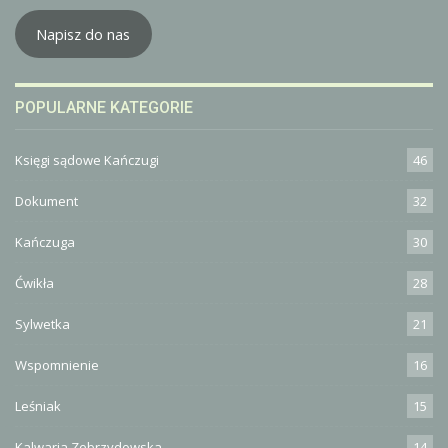
Napisz do nas
POPULARNE KATEGORIE
Księgi sądowe Kańczugi
46
Dokument
32
Kańczuga
30
Ćwikła
28
Sylwetka
21
Wspomnienie
16
Leśniak
15
Kalwaria Zebrzydowska
14