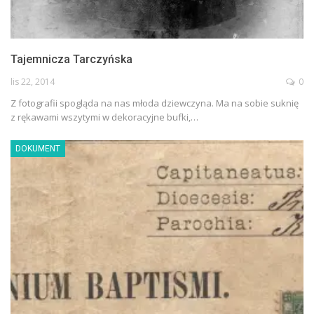
Tajemnicza Tarczyńska
lis 22, 2014
0
Z fotografii spogląda na nas młoda dziewczyna. Ma na sobie suknię
z rękawami wszytymi w dekoracyjne bufki,…
DOKUMENT