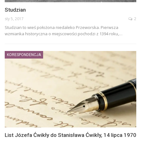
Studzian
sty 5, 2017
2
Studzian to wieś położona niedaleko Przeworska. Pierwsza
wzmianka historyczna o miejscowości pochodzi z 1394 roku,…
KORESPONDENCJA
List Józefa Ćwikły do Stanisława Ćwikły, 14 lipca 1970