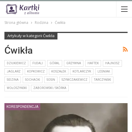
Strona główna
Rodzina
Ćwikła
Artykuły w kategorii Ćwikła
Ćwikła
DZIUKIEWICZ
FUDALI
GÓRAL
GRZYWNA
HAFTEK
HAJNOSZ
JAGLARZ
KOPKOWICZ
KOSZAŁEK
KOTLARCZYK
LEŚNIAK
SIDZINA
SOCHACKI
SOSIN
SZYMCZAKIEWICZ
TARCZYŃSKI
WOŁOSZYŃSKI
ZABOROWSKI / SKÓRKA
KORESPONDENCJA