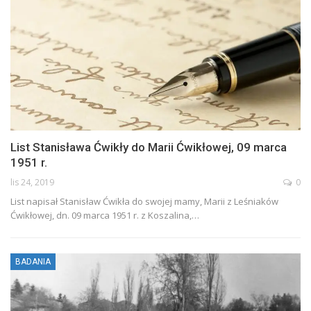
List Stanisława Ćwikły do Marii Ćwikłowej, 09 marca
1951 r.
lis 24, 2019
0
List napisał Stanisław Ćwikła do swojej mamy, Marii z Leśniaków
Ćwikłowej, dn. 09 marca 1951 r. z Koszalina,
…
BADANIA