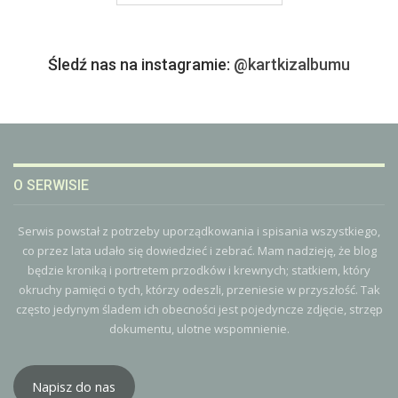
Śledź nas na instagramie:
@kartkizalbumu
O SERWISIE
Serwis powstał z potrzeby uporządkowania i spisania wszystkiego,
co przez lata udało się dowiedzieć i zebrać. Mam nadzieję, że blog
będzie kroniką i portretem przodków i krewnych; statkiem, który
okruchy pamięci o tych, którzy odeszli, przeniesie w przyszłość. Tak
często jedynym śladem ich obecności jest pojedyncze zdjęcie, strzęp
dokumentu, ulotne wspomnienie.
Napisz do nas