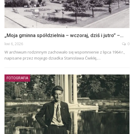
„Moja gminna spółdzielnia – wczoraj, dziś i jutro” –…
kwi 6, 2026
0
W archiwum rodzinnym zachowało się wspomnienie z lipca 1964 r.,
napisane przez mojego dziadka Stanisława Ćwikłę,…
FOTOGRAFIA