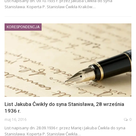
List napisany dn. 09.10.1935 r. przez Jakuba Ćwikła do syna
Stanisława. Koperta P. Stanisław Ćwikła Kraków…
KORESPONDENCJA
List Jakuba Ćwikły do syna Stanisława, 28 września
1936 r.
maj 16, 2016
0
List napisany dn. 28.09.1936 r. przez Marię i Jakuba Ćwikła do syna
Stanisława. Koperta P. Stanisław Ćwikła…