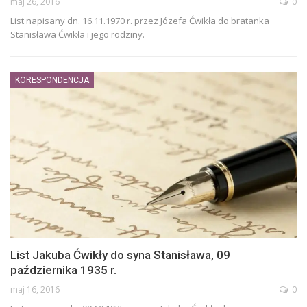
maj 26, 2016
0
List napisany dn. 16.11.1970 r. przez Józefa Ćwikła do bratanka
Stanisława Ćwikła i jego rodziny.
KORESPONDENCJA
List Jakuba Ćwikły do syna Stanisława, 09
października 1935 r.
maj 16, 2016
0