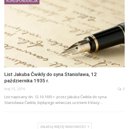
KORESPONDENCJA
List Jakuba Ćwikły do syna Stanisława, 12
października 1935 r.
maj 15, 2016
0
List napisany dn. 12.10.1935 r. przez Jakuba Ćwikła do syna
Stanisława Ćwikła, będącego wówczas uczniem II klasy…
ZAŁADUJ WIĘCEJ WIADOMOŚCI