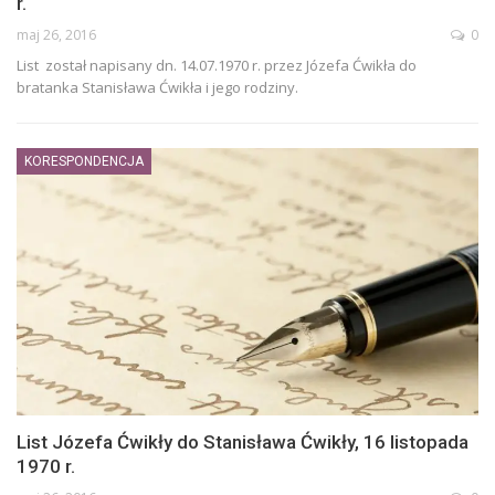
r.
maj 26, 2016
0
List został napisany dn. 14.07.1970 r. przez Józefa Ćwikła do
bratanka Stanisława Ćwikła i jego rodziny.
KORESPONDENCJA
List Józefa Ćwikły do Stanisława Ćwikły, 16 listopada
1970 r.