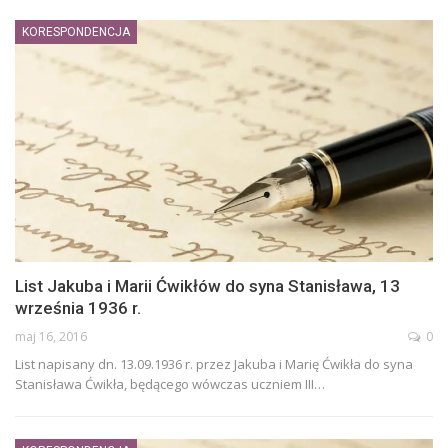
KORESPONDENCJA
List Jakuba i Marii Ćwikłów do syna Stanisława, 13
września 1936 r.
maj 16, 2016
0
List napisany dn. 13.09.1936 r. przez Jakuba i Marię Ćwikła do syna
Stanisława Ćwikła, będącego wówczas uczniem III…