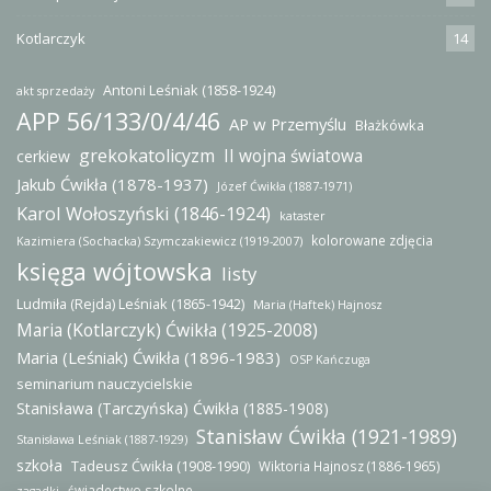
Kotlarczyk
14
Antoni Leśniak (1858-1924)
akt sprzedaży
APP 56/133/0/4/46
AP w Przemyślu
Błażkówka
grekokatolicyzm
II wojna światowa
cerkiew
Jakub Ćwikła (1878-1937)
Józef Ćwikła (1887-1971)
Karol Wołoszyński (1846-1924)
kataster
kolorowane zdjęcia
Kazimiera (Sochacka) Szymczakiewicz (1919-2007)
księga wójtowska
listy
Ludmiła (Rejda) Leśniak (1865-1942)
Maria (Haftek) Hajnosz
Maria (Kotlarczyk) Ćwikła (1925-2008)
Maria (Leśniak) Ćwikła (1896-1983)
OSP Kańczuga
seminarium nauczycielskie
Stanisława (Tarczyńska) Ćwikła (1885-1908)
Stanisław Ćwikła (1921-1989)
Stanisława Leśniak (1887-1929)
szkoła
Tadeusz Ćwikła (1908-1990)
Wiktoria Hajnosz (1886-1965)
świadectwo szkolne