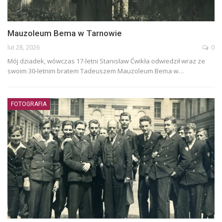
Mauzoleum Bema w Tarnowie
lut 28, 2026
0
Mój dziadek, wówczas 17-letni Stanisław Ćwikła odwiedził wraz ze
swoim 30-letnim bratem Tadeuszem Mauzoleum Bema w…
FOTOGRAFIA