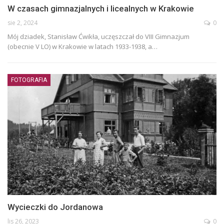
W czasach gimnazjalnych i licealnych w Krakowie
sie 2, 2024
0
Mój dziadek, Stanisław Ćwikła, uczęszczał do VIII Gimnazjum
(obecnie V LO) w Krakowie w latach 1933-1938, a
…
FOTOGRAFIA
Wycieczki do Jordanowa
lis 26, 2023
0