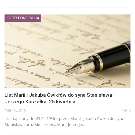
KORESPONDENCJA
List Marii i Jakuba Ćwikłów do syna Stanisława i
Jerzego Koszałka, 25 kwietnia…
maj 16, 2016
0
List napisany dn. 25.04.1936 r. przez Marię i Jakuba Ćwikła do syna
Stanisława oraz siostrzeńca Marii, Jerzego…