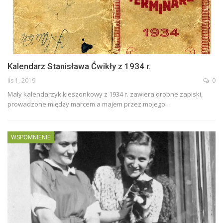
Kalendarz Stanisława Ćwikły z 1934 r.
lis 1, 2019
0
Mały kalendarzyk kieszonkowy z 1934 r. zawiera drobne zapiski,
prowadzone między marcem a majem przez mojego
…
WSPOMNIENIE