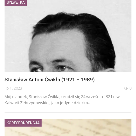
SYLWETKA
Stanisław Antoni Ćwikła (1921 – 1989)
lip 1, 2023
0
Mój dziadek, Stanisław Ćwikła, urodził się 24 września 1921 r. w
Kalwarii Zebrzydowskiej, jako jedyne dziecko
…
KORESPONDENCJA