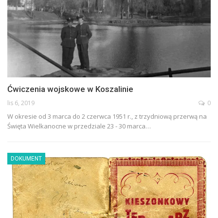
Ćwiczenia wojskowe w Koszalinie
lis 6, 2019
0
W okresie od 3 marca do 2 czerwca 1951 r., z trzydniową przerwą na
Święta Wielkanocne w przedziale 23 - 30 marca
…
DOKUMENT