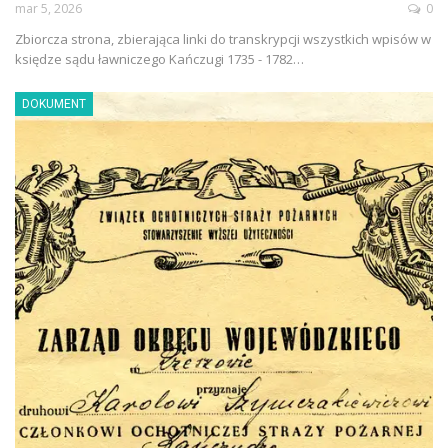
mar 5, 2026
0
Zbiorcza strona, zbierająca linki do transkrypcji wszystkich wpisów w
księdze sądu ławniczego Kańczugi 1735 - 1782…
DOKUMENT