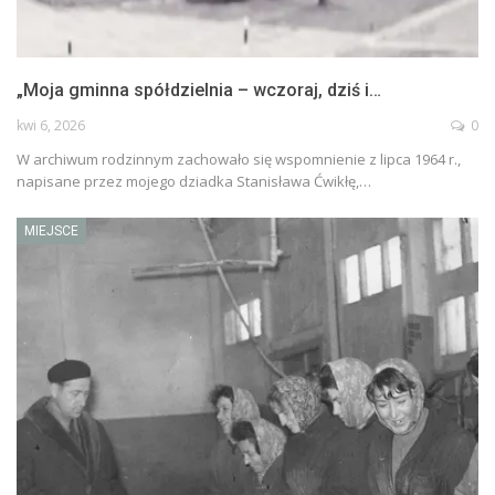
„Moja gminna spółdzielnia – wczoraj, dziś i…
kwi 6, 2026
0
W archiwum rodzinnym zachowało się wspomnienie z lipca 1964 r.,
napisane przez mojego dziadka Stanisława Ćwikłę,…
MIEJSCE