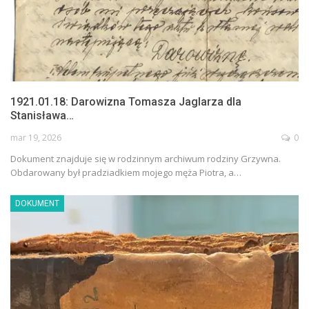
1921.01.18: Darowizna Tomasza Jaglarza dla
Stanisława…
mar 19, 2026
0
Dokument znajduje się w rodzinnym archiwum rodziny Grzywna.
Obdarowany był pradziadkiem mojego męża Piotra, a…
DOKUMENT