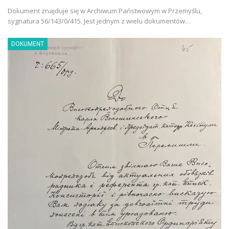
Dokument znajduje się w Archiwum Państwowym w Przemyślu,
sygnatura 56/143/0/415. Jest jednym z wielu dokumentów…
DOKUMENT