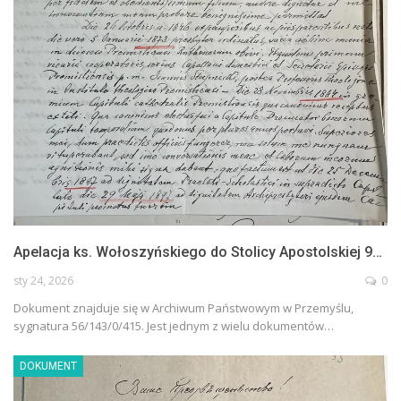
Apelacja ks. Wołoszyńskiego do Stolicy Apostolskiej 9…
sty 24, 2026
0
Dokument znajduje się w Archiwum Państwowym w Przemyślu,
sygnatura 56/143/0/415. Jest jednym z wielu dokumentów…
DOKUMENT