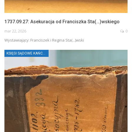
1737.09.27: Asekuracja od Franciszka Sta(…)wskiego
mar 22, 2026
0
Wystawiający: Franciszek i Regina Sta(...)wski
KSIĘGI SĄDOWE KAŃCZUGI