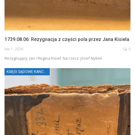
1739.08.06: Rezygnacja z części pola przez Jana Kisiela
kwi 1, 2026
0
Rezygnujący: Jan i Regina Kisiel. Na rzecz: Józef Nykiel.
KSIĘGI SĄDOWE KAŃCZUGI