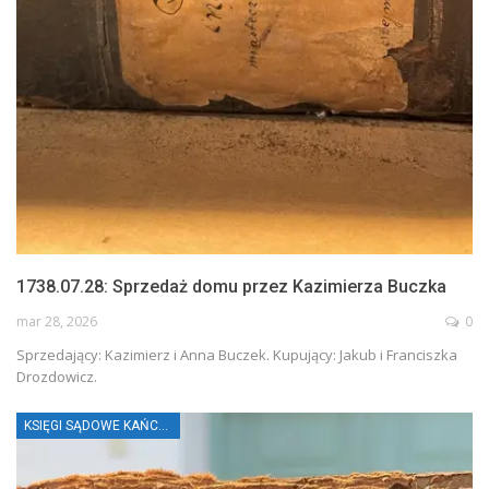
1738.07.28: Sprzedaż domu przez Kazimierza Buczka
mar 28, 2026
0
Sprzedający: Kazimierz i Anna Buczek. Kupujący: Jakub i Franciszka
Drozdowicz.
KSIĘGI SĄDOWE KAŃCZUGI