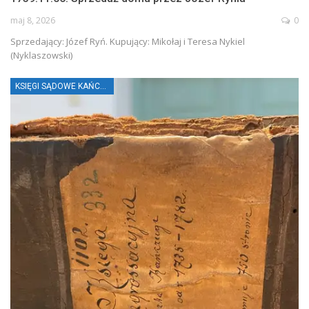
maj 8, 2026
0
Sprzedający: Józef Ryń. Kupujący: Mikołaj i Teresa Nykiel
(Nyklaszowski)
KSIĘGI SĄDOWE KAŃCZUGI