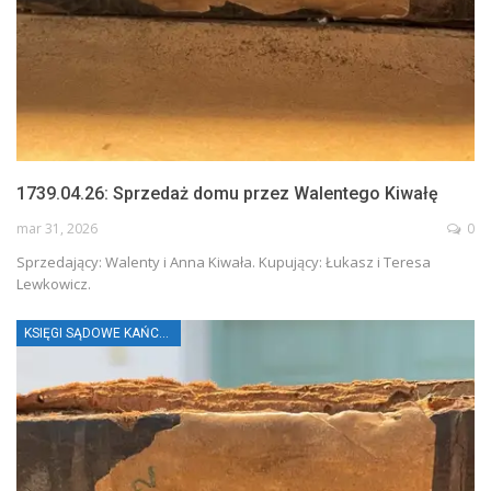
1739.04.26: Sprzedaż domu przez Walentego Kiwałę
mar 31, 2026
0
Sprzedający: Walenty i Anna Kiwała. Kupujący: Łukasz i Teresa
Lewkowicz.
KSIĘGI SĄDOWE KAŃCZUGI