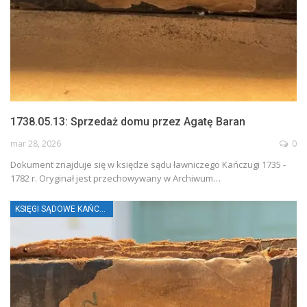
1738.05.13: Sprzedaż domu przez Agatę Baran
mar 28, 2026
0
Dokument znajduje się w księdze sądu ławniczego Kańczugi 1735 -
1782 r. Oryginał jest przechowywany w Archiwum…
KSIĘGI SĄDOWE KAŃCZUGI