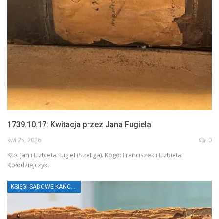
1739.10.17: Kwitacja przez Jana Fugiela
kwi 25, 2026
0
Kto: Jan i Elżbieta Fugiel (Szeliga). Kogo: Franciszek i Elżbieta
Kołodziejczyk.
KSIĘGI SĄDOWE KAŃCZUGI