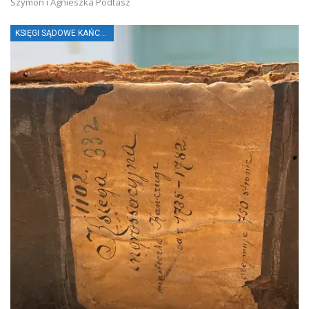
Szymon i Agnieszka Podtasz
KSIĘGI SĄDOWE KAŃCZUGI