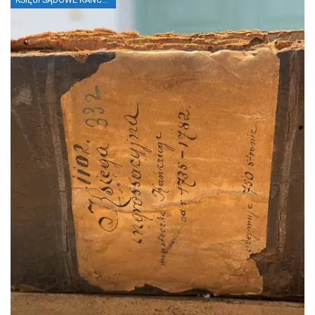
KSIĘGI SĄDOWE KAŃCZUGI