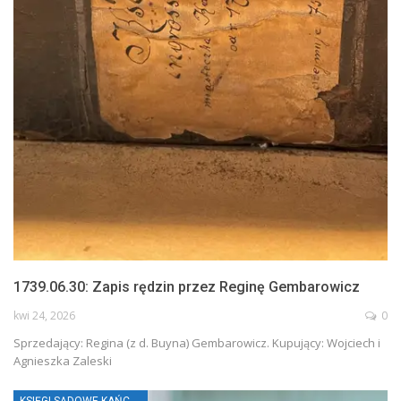
1739.06.30: Zapis rędzin przez Reginę Gembarowicz
kwi 24, 2026
0
Sprzedający: Regina (z d. Buyna) Gembarowicz. Kupujący: Wojciech i
Agnieszka Zaleski