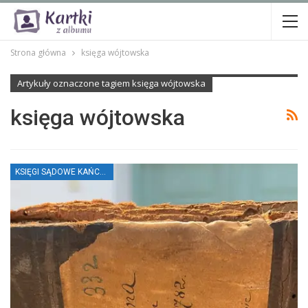
Strona główna
księga wójtowska
Artykuły oznaczone tagiem księga wójtowska
księga wójtowska
KSIĘGI SĄDOWE KAŃCZUGI