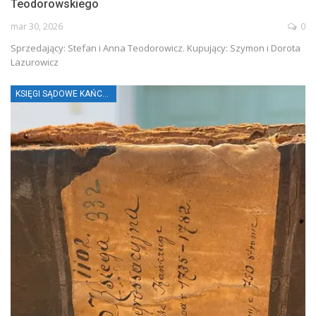
Teodorowskiego
mar 30, 2026
0
Sprzedający: Stefan i Anna Teodorowicz. Kupujący: Szymon i Dorota
Lazurowicz
KSIĘGI SĄDOWE KAŃCZUGI