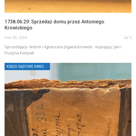
1738.06.29: Sprzedaż domu przez Antoniego
Krowickiego
mar 28, 2026
0
Sprzedający: Antoni i Agnieszka (Agata) Krowicki . Kupujący: Jan i
Frużyna Karpiak
KSIĘGI SĄDOWE KAŃCZUGI