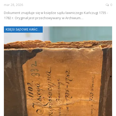
mar 28, 2026
0
Dokument znajduje się w księdze sądu ławniczego Kańczugi 1735 -
1782 r. Oryginał jest przechowywany w Archiwum…
KSIĘGI SĄDOWE KAŃCZUGI