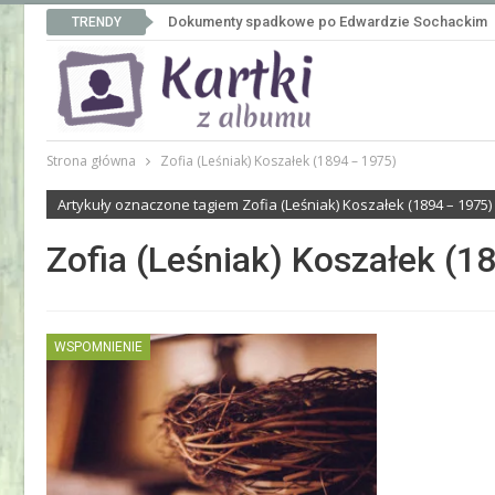
Dokumenty spadkowe po Edwardzie Sochackim
TRENDY
Strona główna
Zofia (Leśniak) Koszałek (1894 – 1975)
Artykuły oznaczone tagiem Zofia (Leśniak) Koszałek (1894 – 1975)
Zofia (Leśniak) Koszałek (1
WSPOMNIENIE