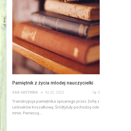
Pamiętnik z życia młodej nauczycielki
ASIA GRZYWNA
lis 25, 2023
0
Transkrypcja pamiętnika spisanego przez Zofię z
Leśniaków Koszałkową. Śródtytuły pochodzą ode
mnie. Pierwszą
…