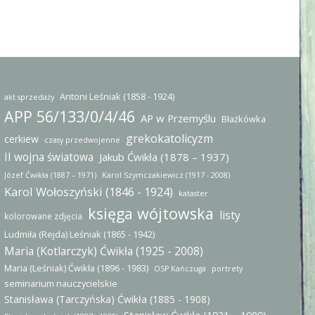
Antoni Leśniak (1858 - 1924)
akt sprzedaży
APP 56/133/0/4/46
AP w Przemyślu
Błażkówka
grekokatolicyzm
cerkiew
czasy przedwojenne
II wojna światowa
Jakub Ćwikła (1878 – 1937)
Józef Ćwikła (1887 – 1971)
Karol Szymczakiewicz (1917 - 2008)
Karol Wołoszyński (1846 - 1924)
kataster
księga wójtowska
listy
kolorowane zdjęcia
Ludmiła (Rejda) Leśniak (1865 - 1942)
Maria (Kotlarczyk) Ćwikła (1925 - 2008)
Maria (Leśniak) Ćwikła (1896 - 1983)
OSP Kańczuga
portrety
seminarium nauczycielskie
Stanisława (Tarczyńska) Ćwikła (1885 - 1908)