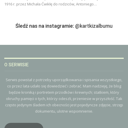
1916 r. przez Michała Ćwikłę do rodziców, Antoniego
…
Śledź nas na instagramie:
@kartkizalbumu
O SERWISIE
Serwis powstał z potrzeby uporządkowania i spisania wszystkiego,
co przez lata udało się dowiedzieć i zebrać. Mam nadzieję, że blog
będzie kroniką i portretem przodków i krewnych; statkiem, który
okruchy pamięci o tych, którzy odeszli, przeniesie w przyszłość. Tak
często jedynym śladem ich obecności jest pojedyncze zdjęcie, strzęp
dokumentu, ulotne wspomnienie.