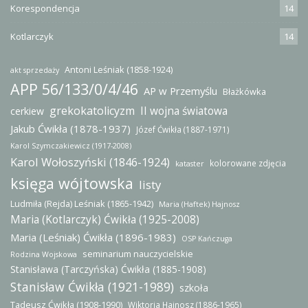
Korespondencja
14
Kotlarczyk
14
Antoni Leśniak (1858-1924)
akt sprzedaży
APP 56/133/0/4/46
AP w Przemyślu
Błażkówka
grekokatolicyzm
II wojna światowa
cerkiew
Jakub Ćwikła (1878-1937)
Józef Ćwikła (1887-1971)
Karol Szymczakiewicz (1917-2008)
Karol Wołoszyński (1846-1924)
kolorowane zdjęcia
kataster
księga wójtowska
listy
Ludmiła (Rejda) Leśniak (1865-1942)
Maria (Haftek) Hajnosz
Maria (Kotlarczyk) Ćwikła (1925-2008)
Maria (Leśniak) Ćwikła (1896-1983)
OSP Kańczuga
seminarium nauczycielskie
Rodzina Wojskowa
Stanisława (Tarczyńska) Ćwikła (1885-1908)
Stanisław Ćwikła (1921-1989)
szkoła
Tadeusz Ćwikła (1908-1990)
Wiktoria Hajnosz (1886-1965)