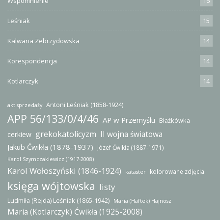
Wspomnienie
16
Leśniak
15
Kalwaria Zebrzydowska
14
Korespondencja
14
Kotlarczyk
14
Antoni Leśniak (1858-1924)
akt sprzedaży
APP 56/133/0/4/46
AP w Przemyślu
Błażkówka
grekokatolicyzm
II wojna światowa
cerkiew
Jakub Ćwikła (1878-1937)
Józef Ćwikła (1887-1971)
Karol Szymczakiewicz (1917-2008)
Karol Wołoszyński (1846-1924)
kolorowane zdjęcia
kataster
księga wójtowska
listy
Ludmiła (Rejda) Leśniak (1865-1942)
Maria (Haftek) Hajnosz
Maria (Kotlarczyk) Ćwikła (1925-2008)