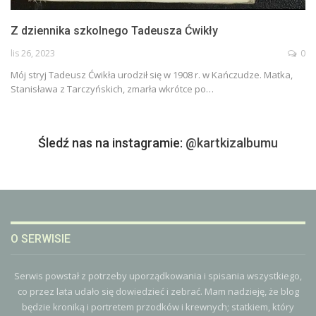
Z dziennika szkolnego Tadeusza Ćwikły
lis 26, 2023
0
Mój stryj Tadeusz Ćwikła urodził się w 1908 r. w Kańczudze. Matka,
Stanisława z Tarczyńskich, zmarła wkrótce po
…
Śledź nas na instagramie:
@kartkizalbumu
O SERWISIE
Serwis powstał z potrzeby uporządkowania i spisania wszystkiego,
co przez lata udało się dowiedzieć i zebrać. Mam nadzieję, że blog
będzie kroniką i portretem przodków i krewnych; statkiem, który