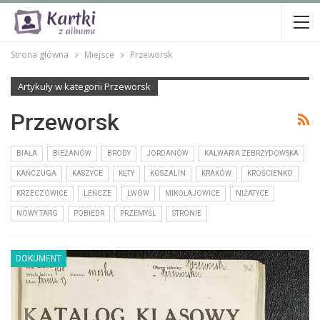
Strona główna
Miejsce
Przeworsk
Artykuły w kategorii Przeworsk
Przeworsk
BIAŁA
BIEŻANÓW
BRODY
JORDANÓW
KALWARIA ZEBRZYDOWSKA
KAŃCZUGA
KASZYCE
KĘTY
KOSZALIN
KRAKÓW
KROŚCIENKO
KRZECZOWICE
LEŃCZE
LWÓW
MIKOŁAJOWICE
NIŻATYCE
NOWY TARG
POBIEDR
PRZEMYŚL
STRONIE
DOKUMENT