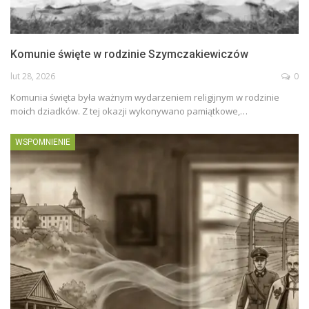
Komunie święte w rodzinie Szymczakiewiczów
lut 28, 2026
0
Komunia święta była ważnym wydarzeniem religijnym w rodzinie
moich dziadków. Z tej okazji wykonywano pamiątkowe,…
WSPOMNIENIE