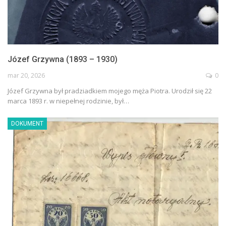
Józef Grzywna (1893 – 1930)
mar 20, 2026
0
Józef Grzywna był pradziadkiem mojego męża Piotra. Urodził się 22
marca 1893 r. w niepełnej rodzinie, był…
DOKUMENT