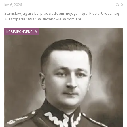
kwi 6, 2026
0
Stanisław Jaglarz był pradziadkiem mojego męża, Piotra. Urodził się
20 listopada 1893 r. w Bieżanowie, w domu nr…
KORESPONDENCJA