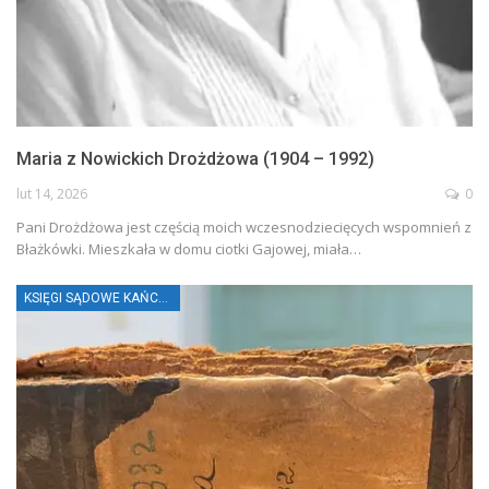
Maria z Nowickich Drożdżowa (1904 – 1992)
lut 14, 2026
0
Pani Drożdżowa jest częścią moich wczesnodziecięcych wspomnień z
Błażkówki. Mieszkała w domu ciotki Gajowej, miała…
KSIĘGI SĄDOWE KAŃCZUGI