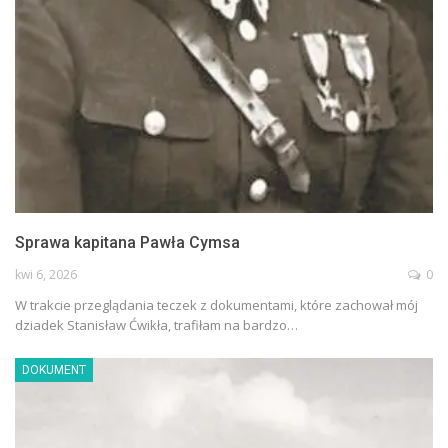
Sprawa kapitana Pawła Cymsa
kwi 6, 2026
0
W trakcie przeglądania teczek z dokumentami, które zachował mój
dziadek Stanisław Ćwikła, trafiłam na bardzo…
DOKUMENT