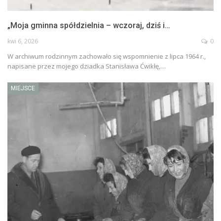
„Moja gminna spółdzielnia – wczoraj, dziś i…
kwi 6, 2026
0
W archiwum rodzinnym zachowało się wspomnienie z lipca 1964 r.,
napisane przez mojego dziadka Stanisława Ćwikłę,…
MIEJSCE