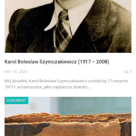
Karol Bolesław Szymczakiewicz (1917 – 2008)
mar 16, 2026
0
Mój dziadek, Karol Bolesław Szymczakiewicz urodził się 17 sierpnia
1917 r. w Kańczudze, jako najstarsze dziecko…
DOKUMENT