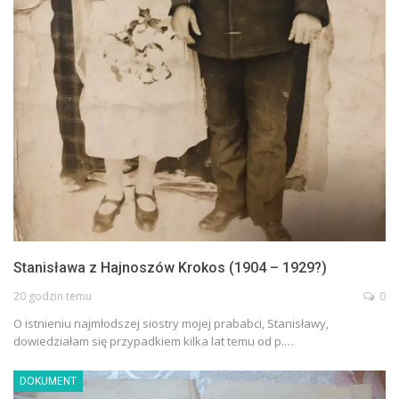
Stanisława z Hajnoszów Krokos (1904 – 1929?)
20 godzin temu
0
O istnieniu najmłodszej siostry mojej prababci, Stanisławy,
dowiedziałam się przypadkiem kilka lat temu od p.…
DOKUMENT