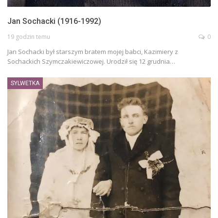
Jan Sochacki (1916-1992)
19 godzin temu
0
Jan Sochacki był starszym bratem mojej babci, Kazimiery z
Sochackich Szymczakiewiczowej. Urodził się 12 grudnia…
SYLWETKA