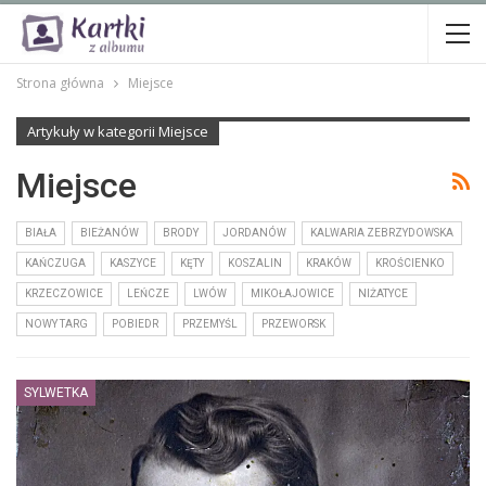
Strona główna
Miejsce
Artykuły w kategorii Miejsce
Miejsce
BIAŁA
BIEŻANÓW
BRODY
JORDANÓW
KALWARIA ZEBRZYDOWSKA
KAŃCZUGA
KASZYCE
KĘTY
KOSZALIN
KRAKÓW
KROŚCIENKO
KRZECZOWICE
LEŃCZE
LWÓW
MIKOŁAJOWICE
NIŻATYCE
NOWY TARG
POBIEDR
PRZEMYŚL
PRZEWORSK
SYLWETKA