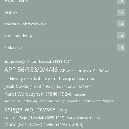
Wspomnienie
16
Leśniak
15
Kalwaria Zebrzydowska
14
Korespondencja
14
Kotlarczyk
14
Antoni Leśniak (1858-1924)
akt sprzedaży
APP 56/133/0/4/46
AP w Przemyślu
Błażkówka
grekokatolicyzm
II wojna światowa
cerkiew
Jakub Ćwikła (1878-1937)
Józef Ćwikła (1887-1971)
Karol Wołoszyński (1846-1924)
kataster
kolorowane zdjęcia
Kazimiera (Sochacka) Szymczakiewicz (1919-2007)
księga wójtowska
listy
Ludmiła (Rejda) Leśniak (1865-1942)
Maria (Haftek) Hajnosz
Maria (Kotlarczyk) Ćwikła (1925-2008)