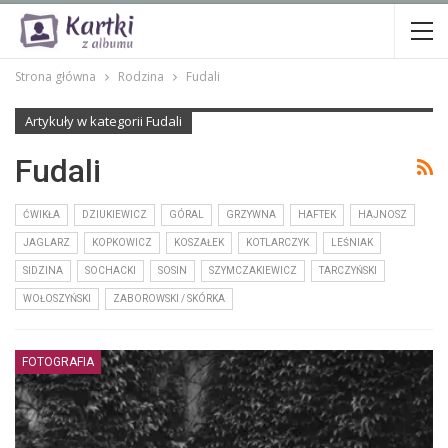
Strona główna
Rodzina
Fudali
Artykuły w kategorii Fudali
Fudali
ĆWIKŁA
DZIUKIEWICZ
GÓRAL
GRZYWNA
HAFTEK
HAJNOSZ
JAGLARZ
KOPKOWICZ
KOSZAŁEK
KOTLARCZYK
LEŚNIAK
SIDZINA
SOCHACKI
SOSIN
SZYMCZAKIEWICZ
TARCZYŃSKI
WOŁOSZYŃSKI
ZABOROWSKI / SKÓRKA
FOTOGRAFIA