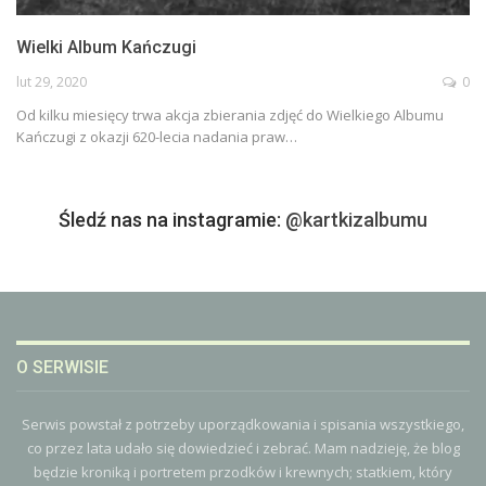
Wielki Album Kańczugi
lut 29, 2020
0
Od kilku miesięcy trwa akcja zbierania zdjęć do Wielkiego Albumu
Kańczugi z okazji 620-lecia nadania praw
…
Śledź nas na instagramie:
@kartkizalbumu
O SERWISIE
Serwis powstał z potrzeby uporządkowania i spisania wszystkiego,
co przez lata udało się dowiedzieć i zebrać. Mam nadzieję, że blog
będzie kroniką i portretem przodków i krewnych; statkiem, który