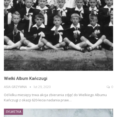
Wielki Album Kańczugi
ASIA GRZYWNA
lut 29, 2020
0
Od kilku miesięcy trwa akcja zbierania zdjęć do Wielkiego Albumu
Kańczugi z okazji 620-lecia nadania praw
…
SYLWETKA