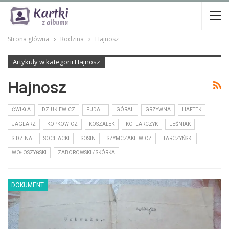
Strona główna
Rodzina
Hajnosz
Artykuły w kategorii Hajnosz
Hajnosz
ĆWIKŁA
DZIUKIEWICZ
FUDALI
GÓRAL
GRZYWNA
HAFTEK
JAGLARZ
KOPKOWICZ
KOSZAŁEK
KOTLARCZYK
LEŚNIAK
SIDZINA
SOCHACKI
SOSIN
SZYMCZAKIEWICZ
TARCZYŃSKI
WOŁOSZYŃSKI
ZABOROWSKI / SKÓRKA
DOKUMENT