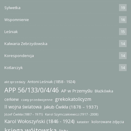
Sylwetka
19
Wspomnienie
16
Leśniak
15
Kalwaria Zebrzydowska
14
Korespondencja
14
Kotlarczyk
14
Antoni Leśniak (1858 - 1924)
akt sprzedaży
APP 56/133/0/4/46
AP w Przemyślu
Błażkówka
grekokatolicyzm
cerkiew
czasy przedwojenne
II wojna światowa
Jakub Ćwikła (1878 – 1937)
Józef Ćwikła (1887 – 1971)
Karol Szymczakiewicz (1917 - 2008)
Karol Wołoszyński (1846 - 1924)
kolorowane zdjęcia
kataster
księga wójtowska