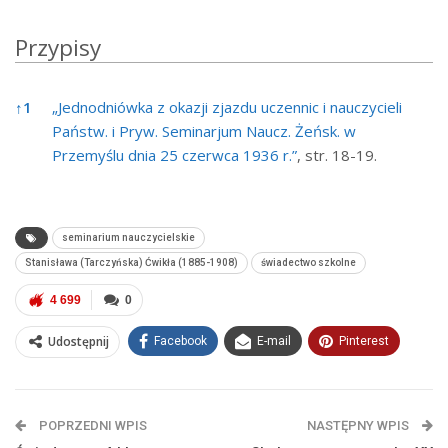
Przypisy
Przypisy
↑
1
„Jednodniówka z okazji zjazdu uczennic i nauczycieli
Państw. i Pryw. Seminarjum Naucz. Żeńsk. w
Przemyślu dnia 25 czerwca 1936 r.”
, str. 18-19.
seminarium nauczycielskie
Stanisława (Tarczyńska) Ćwikła (1885-1908)
świadectwo szkolne
4 699
0
Udostępnij
Facebook
E-mail
Pinterest
POPRZEDNI WPIS
NASTĘPNY WPIS