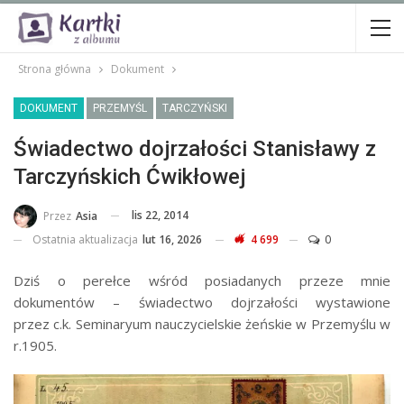
Strona główna
Dokument
DOKUMENT
PRZEMYŚL
TARCZYŃSKI
Świadectwo dojrzałości Stanisławy z
Tarczyńskich Ćwikłowej
lis 22, 2014
Przez
Asia
Ostatnia aktualizacja
lut 16, 2026
4 699
0
Dziś o perełce wśród posiadanych przeze mnie
dokumentów – świadectwo dojrzałości wystawione
przez c.k. Seminaryum nauczycielskie żeńskie w Przemyślu w
r.1905.