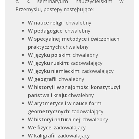
c. k. seminaryum nauczycielskim w
Przemyślu, postępy nastęþujące:
W nauce religii
: chwalebny
W pedagogice
: chwalebny
W specyalnej metodyce i ćwiczeniach
praktycznych
: chwalebny
W języku polskim
: chwalebny
W języku ruskim
: zadowalający
W języku niemieckim
: zadowalający
W geografii
: chwalebny
W historyi i w znajomości konstytucyi
państwa i kraju
: chwalebny
W arytmetyce i w nauce form
geometrycznych
: zadowalający
W historyi naturalnej
: chwalebny
We fizyce
: zadowalający
W kaligrafii
: zadowalający