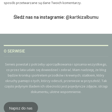
sposób przetwarzane są dane Twoich komentarzy.
Śledź nas na instagramie:
@kartkizalbumu
O SERWISIE
Serwis powstał z potrzeby uporządkowania i spisania wszystkiego,
co przez lata udało się dowiedzieć i zebrać. Mam nadzieję, że blog
będzie kroniką i portretem przodków i krewnych; statkiem, który
okruchy pamięci o tych, którzy odeszli, przeniesie w przyszłość. Tak
często jedynym śladem ich obecności jest pojedyncze zdjęcie, strzęp
dokumentu, ulotne wspomnienie.
Napisz do nas