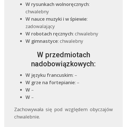
W rysunkach wolnoręcznych
:
chwalebny
W nauce muzyki i w śpiewie
:
zadowalający
W robotach ręcznych
: chwalebny
W gimnastyce
: chwalebny
W przedmiotach
nadobowiązkowych:
W języku francuskim
: –
W grze na fortepianie
: –
W
–
W
–
Zachowywała się pod względem obyczajów
chwalebnie.