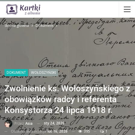
Strona główna
Dokument
DOKUMENT
WOŁOSZYŃSKI
Zwolnienie ks. Wołoszyńskiego z
obowiązków radcy i referenta
Konsystorza 24 lipca 1918 r.
sty 24, 2026
Przez
Asia
Ostatnia aktualizacja
lut 16, 2026
395
1