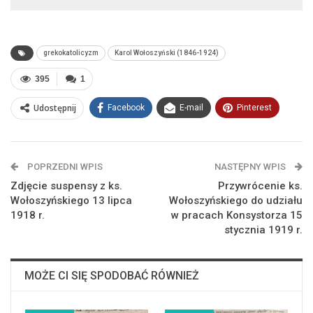
grekokatolicyzm
Karol Wołoszyński (1846-1924)
395
1
Udostępnij
Facebook
E-mail
Pinterest
POPRZEDNI WPIS
NASTĘPNY WPIS
Zdjęcie suspensy z ks.
Przywrócenie ks.
Wołoszyńskiego 13 lipca
Wołoszyńskiego do udziału
1918 r.
w pracach Konsystorza 15
stycznia 1919 r.
MOŻE CI SIĘ SPODOBAĆ RÓWNIEŻ