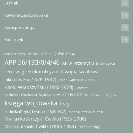
Leśniak
15
Kalwaria Zebrzydowska
14
Korespondencja
14
Kotlarczyk
14
Antoni Leśniak (1858-1924)
akt sprzedaży
APP 56/133/0/4/46
AP w Przemyślu
Błażkówka
grekokatolicyzm
II wojna światowa
cerkiew
Jakub Ćwikła (1878-1937)
Józef Ćwikła (1887-1971)
Karol Wołoszyński (1846-1924)
kataster
kolorowane zdjęcia
Kazimiera (Sochacka) Szymczakiewicz (1919-2007)
księga wójtowska
listy
Ludmiła (Rejda) Leśniak (1865-1942)
Maria (Haftek) Hajnosz
Maria (Kotlarczyk) Ćwikła (1925-2008)
Maria (Leśniak) Ćwikła (1896-1983)
OSP Kańczuga