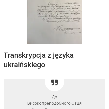
Transkrypcja z języka
ukraińskiego
До
Високопреподобного Отця