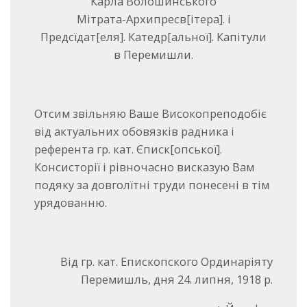
Карла Волошинського
Мітрата-Архипресв[ітера]. і
Предсїдат[еля]. Катедр[альної]. Капітули
в Перемишли.
Отсим звільняю Ваше Високопреподобіє
від актуальних обовязків радника і
референта гр. кат. Єписк[опської].
Консисторії і рівночасно висказую Вам
подяку за довголїтні труди понесені в тім
урядованню.
Від гр. кат. Епископского Ординаріяту
Перемишль, дня 24. липня, 1918 р.