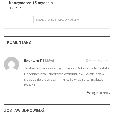
Konsystorza 15 stycznia
1919 r.
ZAŁADUJ WIĘCEJ WIADOMOŚCI
1 KOMENTARZ
6 miesięcy temu
Ilovewro.pl
Mówi
Zostawiam lajka i wrócę tu nie raz.Dobrze się to czytało.
Doceniam brak zbędnych ozdobników. Są miejsca w
sieci, gdzie się wraca – myślę, że właśnie tu znalazłem
kolejne.
Login to reply
ZOSTAW ODPOWIEDŹ