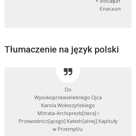
+ Йосафат
Єпископ
Tłumaczenie na język polski
Do
Wysokoprzewielebnego Ojca
Karola Wołoszyńskiego
Mitrata-Archiprezb[itera] i
Przewodnicz[ącego] Katedr[alnej] Kapituły
w Przemyślu.