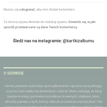
Musisz się
zalogować
, aby móc dodać komentarz.
Ta strona używa Akismet do redukcji spamu.
Dowiedz się, w jaki
sposób przetwarzane są dane Twoich komentarzy.
Śledź nas na instagramie:
@kartkizalbumu
O SERWISIE
Serwis powstał z potrzeby uporządkowania i spisania wszystkiego,
co przez lata udało się dowiedzieć i zebrać. Mam nadzieję, że blog
będzie kroniką i portretem przodków i krewnych; statkiem, który
okruchy pamięci o tych, którzy odeszli, przeniesie w przyszłość. Tak
często jedynym śladem ich obecności jest pojedyncze zdjęcie, strzęp