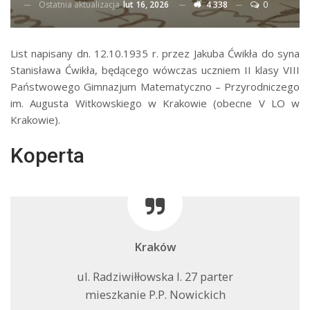
Ostatnia aktualizacja
lut 16, 2026
4 338
0
List napisany dn. 12.10.1935 r. przez Jakuba Ćwikła do syna
Stanisława Ćwikła, będącego wówczas uczniem II klasy VIII
Państwowego Gimnazjum Matematyczno – Przyrodniczego
im. Augusta Witkowskiego w Krakowie (obecne V LO w
Krakowie).
Koperta
Kraków
ul. Radziwiłłowska l. 27 parter
mieszkanie P.P. Nowickich