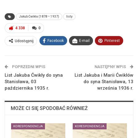
Jakub Ćwikła (1878 – 1937)
listy
4 338
0
Udostępnij
Facebook
E-mail
Pinterest
POPRZEDNI WPIS
NASTĘPNY WPIS
List Jakuba Ćwikły do syna
List Jakuba i Marii Ćwikłów
Stanisława, 03
do syna Stanisława, 13
października 1935 r.
września 1936 r.
MOŻE CI SIĘ SPODOBAĆ RÓWNIEŻ
KORESPONDENCJA
KORESPONDENCJA