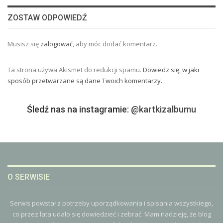
ZOSTAW ODPOWIEDŹ
Musisz się
zalogować
, aby móc dodać komentarz.
Ta strona używa Akismet do redukcji spamu.
Dowiedz się, w jaki
sposób przetwarzane są dane Twoich komentarzy.
Śledź nas na instagramie:
@kartkizalbumu
O SERWISIE
Serwis powstał z potrzeby uporządkowania i spisania wszystkiego,
co przez lata udało się dowiedzieć i zebrać. Mam nadzieję, że blog