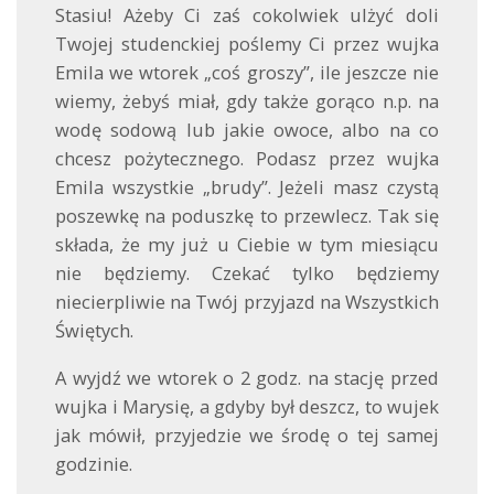
Stasiu! Ażeby Ci zaś cokolwiek ulżyć doli
Twojej studenckiej poślemy Ci przez wujka
Emila we wtorek „coś groszy”, ile jeszcze nie
wiemy, żebyś miał, gdy także gorąco n.p. na
wodę sodową lub jakie owoce, albo na co
chcesz pożytecznego. Podasz przez wujka
Emila wszystkie „brudy”. Jeżeli masz czystą
poszewkę na poduszkę to przewlecz. Tak się
składa, że my już u Ciebie w tym miesiącu
nie będziemy. Czekać tylko będziemy
niecierpliwie na Twój przyjazd na Wszystkich
Świętych.
A wyjdź we wtorek o 2 godz. na stację przed
wujka i Marysię, a gdyby był deszcz, to wujek
jak mówił, przyjedzie we środę o tej samej
godzinie.