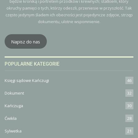
będzie kroniką i portretem przodków i krewnych; statkiem, który
okruchy pamięci o tych, którzy odeszli, przeniesie w przyszłość. Tak
często jedynym śladem ich obecności jest pojedyncze zdjęcie, strzęp
dokumentu, ulotne wspomnienie.
Napisz do nas
POPULARNE KATEGORIE
Księgi sądowe Kańczugi
46
Dokument
32
Kańczuga
30
Ćwikła
28
Sylwetka
21