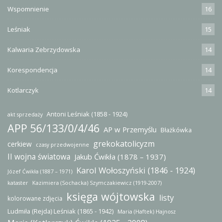
Wspomnienie
16
Leśniak
15
Kalwaria Zebrzydowska
14
Korespondencja
14
Kotlarczyk
14
Antoni Leśniak (1858 - 1924)
akt sprzedaży
APP 56/133/0/4/46
AP w Przemyślu
Błażkówka
grekokatolicyzm
cerkiew
czasy przedwojenne
II wojna światowa
Jakub Ćwikła (1878 – 1937)
Karol Wołoszyński (1846 - 1924)
Józef Ćwikła (1887 – 1971)
kataster
Kazimiera (Sochacka) Szymczakiewicz (1919-2007)
księga wójtowska
listy
kolorowane zdjęcia
Ludmiła (Rejda) Leśniak (1865 - 1942)
Maria (Haftek) Hajnosz