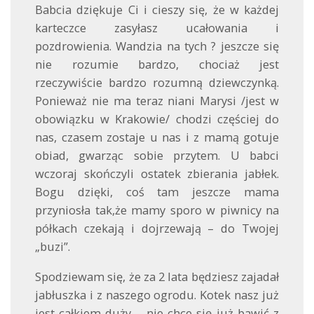
Babcia dziękuje Ci i cieszy się, że w każdej
karteczce zasyłasz ucałowania i
pozdrowienia. Wandzia na tych ? jeszcze się
nie rozumie bardzo, chociaż jest
rzeczywiście bardzo rozumną dziewczynką.
Ponieważ nie ma teraz niani Marysi /jest w
obowiązku w Krakowie/ chodzi częściej do
nas, czasem zostaje u nas i z mamą gotuje
obiad, gwarząc sobie przytem. U babci
wczoraj skończyli ostatek zbierania jabłek.
Bogu dzięki, coś tam jeszcze mama
przyniosła tak,że mamy sporo w piwnicy na
półkach czekają i dojrzewają – do Twojej
„buzi”.
Spodziewam się, że za 2 lata będziesz zajadał
jabłuszka i z naszego ogrodu. Kotek nasz już
jest całkiem duży – nie chce się już bawić z