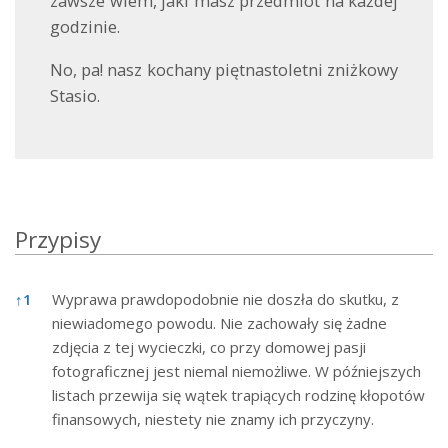
zawsze wiem, jaki masz przedmiot na każdej
godzinie.
No, pa! nasz kochany piętnastoletni zniżkowy
Stasio.
Przypisy
Przypisy
↑
1
Wyprawa prawdopodobnie nie doszła do skutku, z
niewiadomego powodu. Nie zachowały się żadne
zdjęcia z tej wycieczki, co przy domowej pasji
fotograficznej jest niemal niemożliwe. W późniejszych
listach przewija się wątek trapiących rodzinę kłopotów
finansowych, niestety nie znamy ich przyczyny.