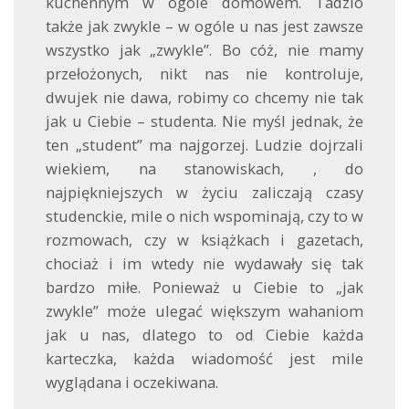
kuchennym w ogóle domowem. Tadzio
także jak zwykle – w ogóle u nas jest zawsze
wszystko jak „zwykle”. Bo cóż, nie mamy
przełożonych, nikt nas nie kontroluje,
dwujek nie dawa, robimy co chcemy nie tak
jak u Ciebie – studenta. Nie myśl jednak, że
ten „student” ma najgorzej. Ludzie dojrzali
wiekiem, na stanowiskach, , do
najpiękniejszych w życiu zaliczają czasy
studenckie, mile o nich wspominają, czy to w
rozmowach, czy w książkach i gazetach,
chociaż i im wtedy nie wydawały się tak
bardzo miłe. Ponieważ u Ciebie to „jak
zwykle” może ulegać większym wahaniom
jak u nas, dlatego to od Ciebie każda
karteczka, każda wiadomość jest mile
wyglądana i oczekiwana.