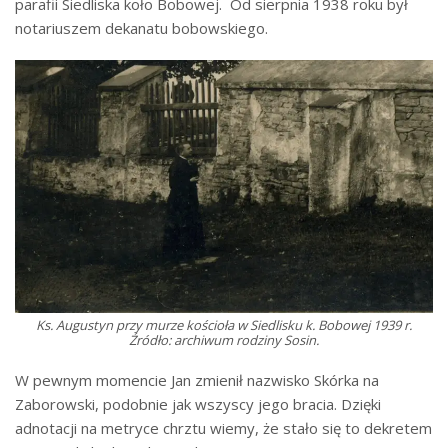
parafii Siedliska koło Bobowej. Od sierpnia 1938 roku był
notariuszem dekanatu bobowskiego.
Ks. Augustyn przy murze kościoła w Siedlisku k. Bobowej 1939 r.
Źródło: archiwum rodziny Sosin.
W pewnym momencie Jan zmienił nazwisko Skórka na
Zaborowski, podobnie jak wszyscy jego bracia. Dzięki
adnotacji na metryce chrztu wiemy, że stało się to dekretem