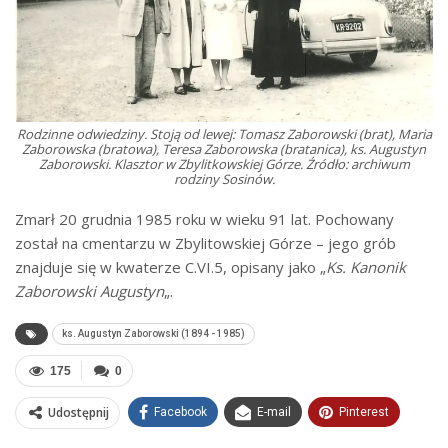
Rodzinne odwiedziny. Stoją od lewej: Tomasz Zaborowski (brat), Maria
Zaborowska (bratowa), Teresa Zaborowska (bratanica), ks. Augustyn
Zaborowski. Klasztor w Zbylitkowskiej Górze. Źródło: archiwum
rodziny Sosinów.
Zmarł 20 grudnia 1985 roku w wieku 91 lat. Pochowany
został na cmentarzu w Zbylitowskiej Górze – jego grób
znajduje się w kwaterze C.VI.5, opisany jako „
Ks. Kanonik
Zaborowski Augustyn
„.
ks. Augustyn Zaborowski (1894 - 1985)
175
0
Udostępnij
Facebook
E-mail
Pinterest