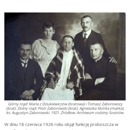
Górny rząd: Maria z Dziukiewiczów (bratowa) i Tomasz Zaborowscy
(brat). Dolny rząd: Piotr Zaborowski (brat), Agnieszka Skórka (matka),
ks. Augustyn Zaborowski. 1921. Źródłow: Archiwum rodziny Sosinów.
W dniu 18 czerwca 1926 roku objął funkcję proboszcza w