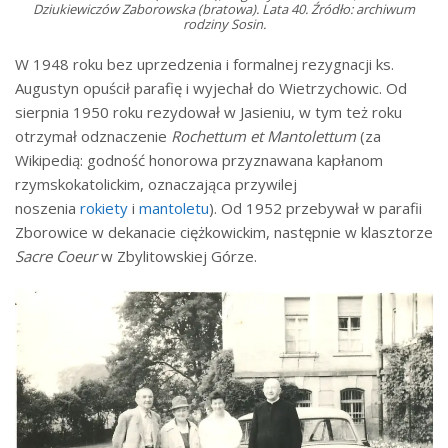
Dziukiewiczów Zaborowska (bratowa). Lata 40. Źródło: archiwum
rodziny Sosin.
W 1948 roku bez uprzedzenia i formalnej rezygnacji ks.
Augustyn opuścił parafię i wyjechał do Wietrzychowic. Od
sierpnia 1950 roku rezydował w Jasieniu, w tym też roku
otrzymał odznaczenie
Rochettum et Mantolettum
(za
Wikipedią: godność honorowa przyznawana kapłanom
rzymskokatolickim, oznaczająca przywilej
noszenia
rokiety
i
mantoletu
). Od 1952 przebywał w parafii
Zborowice w dekanacie ciężkowickim, następnie w klasztorze
Sacre Coeur
w Zbylitowskiej Górze.