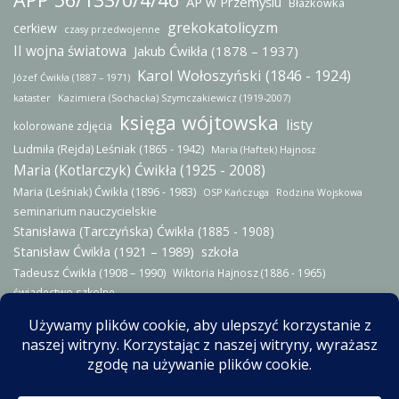
AP w Przemyślu
Błażkówka
grekokatolicyzm
cerkiew
czasy przedwojenne
II wojna światowa
Jakub Ćwikła (1878 – 1937)
Karol Wołoszyński (1846 - 1924)
Józef Ćwikła (1887 – 1971)
kataster
Kazimiera (Sochacka) Szymczakiewicz (1919-2007)
księga wójtowska
listy
kolorowane zdjęcia
Ludmiła (Rejda) Leśniak (1865 - 1942)
Maria (Haftek) Hajnosz
Maria (Kotlarczyk) Ćwikła (1925 - 2008)
Maria (Leśniak) Ćwikła (1896 - 1983)
OSP Kańczuga
Rodzina Wojskowa
seminarium nauczycielskie
Stanisława (Tarczyńska) Ćwikła (1885 - 1908)
Stanisław Ćwikła (1921 – 1989)
szkoła
Tadeusz Ćwikła (1908 – 1990)
Wiktoria Hajnosz (1886 - 1965)
świadectwo szkolne
© 2014-2026 - Wszystkie prawa zastrzeżone. Zgodnie z przepisami
Ustawy z dn. 4 lutego 1994 r. o prawie autorskimi i prawach pokrewnych