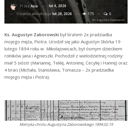
lut 6, 2026
Przez
Asia
Ostatnia aktualizacja
lut 28, 2026
175
0
Ks. Augustyn Zaborowski
Ks. Augustyn Zaborowski
był bratem 2x pradziadka
mojego męża, Piotra. Urodził się jako Augustyn Skórka 19
lutego 1894 roku w Mikołajowicach, był ósmym dzieckiem
rolników Jana i Agnieszki. Pochodził z wielodzietnej rodziny:
miał 5 sióstr (Mariannę, Teklę, Antoninę, Cecylię i Hannę) oraz
4 braci (Michała, Stanisława, Tomasza – 2x pradziadka
mojego męża i Piotra).
Metryka chrztu Augustyna Zaborowskiego 1894.02.19