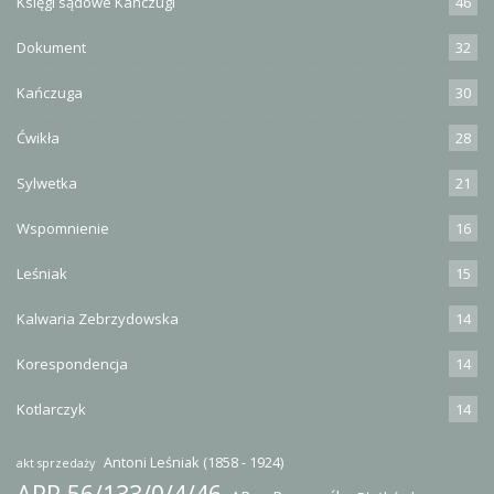
Księgi sądowe Kańczugi
46
Dokument
32
Kańczuga
30
Ćwikła
28
Sylwetka
21
Wspomnienie
16
Leśniak
15
Kalwaria Zebrzydowska
14
Korespondencja
14
Kotlarczyk
14
Antoni Leśniak (1858 - 1924)
akt sprzedaży
APP 56/133/0/4/46