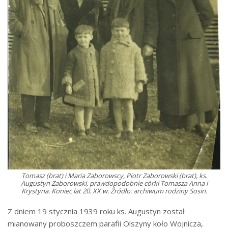
Tomasz (brat) i Maria Zaborowscy, Piotr Zaborowski (brat), ks.
Augustyn Zaborowski, prawdopodobnie córki Tomasza Anna i
Krystyna. Koniec lat 20. XX w. Źródło: archiwum rodziny Sosin.
Z dniem 19 stycznia 1939 roku ks. Augustyn został
mianowany proboszczem parafii Olszyny koło Wojnicza,