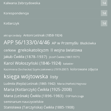
Kalwaria Zebrzydowska
14
Korespondencja
14
Kotlarczyk
14
Antoni Leśniak (1858-1924)
akt sprzedaży
APP 56/133/0/4/46
AP w Przemyślu
Błażkówka
grekokatolicyzm
II wojna światowa
cerkiew
Jakub Ćwikła (1878-1937)
Józef Ćwikła (1887-1971)
Karol Wołoszyński (1846-1924)
kataster
kolorowane zdjęcia
Kazimiera (Sochacka) Szymczakiewicz (1919-2007)
księga wójtowska
listy
Ludmiła (Rejda) Leśniak (1865-1942)
Maria (Haftek) Hajnosz
Maria (Kotlarczyk) Ćwikła (1925-2008)
Maria (Leśniak) Ćwikła (1896-1983)
OSP Kańczuga
seminarium nauczycielskie
Stanisława (Tarczyńska) Ćwikła (1885-1908)