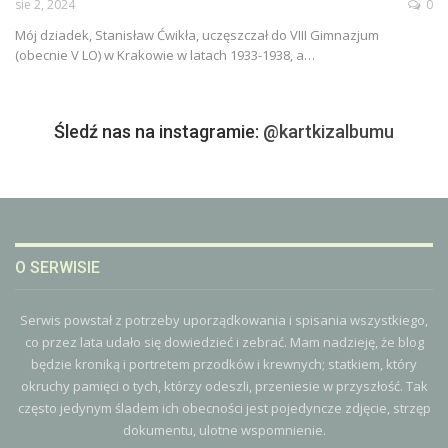
sie 2, 2024
0
Mój dziadek, Stanisław Ćwikła, uczęszczał do VIII Gimnazjum
(obecnie V LO) w Krakowie w latach 1933-1938, a
…
Śledź nas na instagramie:
@kartkizalbumu
O SERWISIE
Serwis powstał z potrzeby uporządkowania i spisania wszystkiego,
co przez lata udało się dowiedzieć i zebrać. Mam nadzieję, że blog
będzie kroniką i portretem przodków i krewnych; statkiem, który
okruchy pamięci o tych, którzy odeszli, przeniesie w przyszłość. Tak
często jedynym śladem ich obecności jest pojedyncze zdjęcie, strzęp
dokumentu, ulotne wspomnienie.