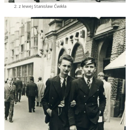
2. z lewej Stanisław Ćwikła