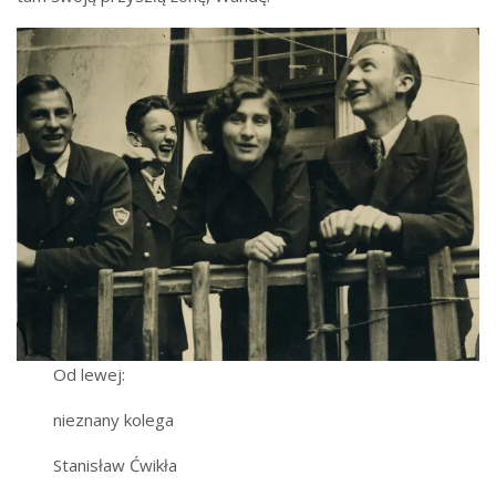
Od lewej:
nieznany kolega
Stanisław Ćwikła