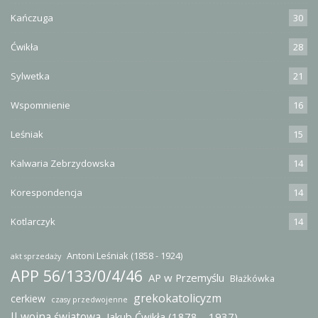
Kańczuga
30
Ćwikła
28
Sylwetka
21
Wspomnienie
16
Leśniak
15
Kalwaria Zebrzydowska
14
Korespondencja
14
Kotlarczyk
14
Antoni Leśniak (1858 - 1924)
akt sprzedaży
APP 56/133/0/4/46
AP w Przemyślu
Błażkówka
grekokatolicyzm
cerkiew
czasy przedwojenne
II wojna światowa
Jakub Ćwikła (1878 – 1937)