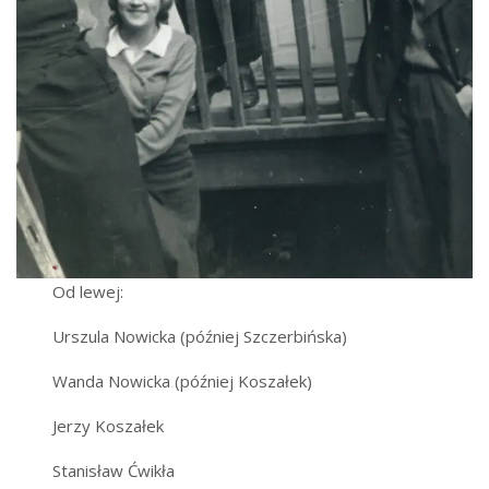
Od lewej:
Urszula Nowicka (później Szczerbińska)
Wanda Nowicka (później Koszałek)
Jerzy Koszałek
Stanisław Ćwikła