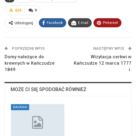
828
0
Udostępnij
Facebook
E-mail
Pinterest
POPRZEDNI WPIS
NASTĘPNY WPIS
Domy należące do
Wizytacja cerkwi w
krewnych w Kańczudze
Kańczudze 12 marca 1777
1849
r.
MOŻE CI SIĘ SPODOBAĆ RÓWNIEŻ
BADANIA