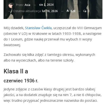
sie 2, 2024
Przez
Asia
Ostatnia aktualizacja
lut 16, 2026
828
0
Mój dziadek,
Stanisław Ćwikła
, uczęszczał do VIII Gimnazjum
(obecnie V LO) w Krakowie w latach 1933-1938, a następnie
do I Liceum, gdzie naukę przerwał mu wybuch II wojny
światowej.
Zachowało się kilka zdjęć z tamtego okresu, wykonanych
albo na wycieczkach, albo na terenie szkoły.
Klasa II a
czerwiec 1936 r.
Jedyne zdjęcie z czasów klasy drugiej jest bardzo słabej
jakości, a na dodatek znajduje się na nim 7, a nie 6 chłopców,
więc trudno przypisać jednoznacznie nazwiska do postaci.