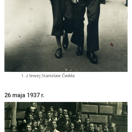
z lewej Stanisław Ćwikła
26 maja 1937 r.