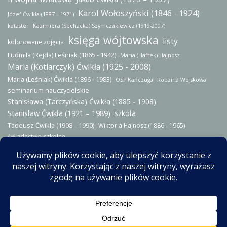
Karol Wołoszyński (1846 - 1924)
Józef Ćwikła (1887 – 1971)
kataster
Kazimiera (Sochacka) Szymczakiewicz (1919-2007)
księga wójtowska
listy
kolorowane zdjęcia
Ludmiła (Rejda) Leśniak (1865 - 1942)
Maria (Haftek) Hajnosz
Maria (Kotlarczyk) Ćwikła (1925 - 2008)
Maria (Leśniak) Ćwikła (1896 - 1983)
OSP Kańczuga
Rodzina Wojskowa
seminarium nauczycielskie
Stanisława (Tarczyńska) Ćwikła (1885 - 1908)
Stanisław Ćwikła (1921 – 1989)
szkoła
Tadeusz Ćwikła (1908 – 1990)
Wiktoria Hajnosz (1886 - 1965)
świadectwo szkolne
© 2014-2026 - Wszystkie prawa zastrzeżone. Zgodnie z przepisami
Ustawy z dn. 4 lutego 1994 r. o prawie autorskimi i prawach pokrewnych
wszelkie prawa do zamieszczonych tu zdjęć oraz treści są własnością ich
autora. Kopiowanie, przetwarzanie oraz używanie bez zgody autora jest
zabronione. Jeśli chcesz wykorzystać zawarte tu treści, skontaktuj się ze