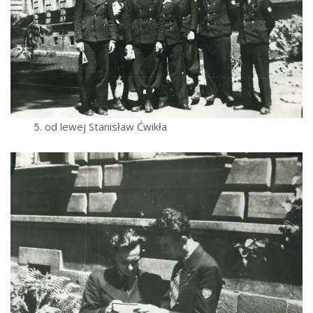
5. od lewej Stanisław Ćwikła