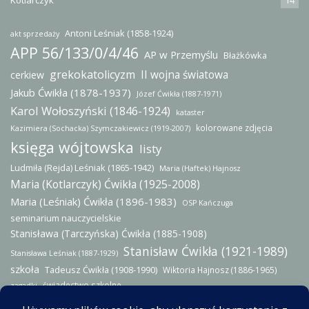
Antoni Leśniak (1858-1924)
akt sprzedaży
APP 56/133/0/4/46
AP w Przemyślu
Błażkówka
grekokatolicyzm
II wojna światowa
cerkiew
Jakub Ćwikła (1878-1937)
Józef Ćwikła (1887-1971)
Karol Wołoszyński (1846-1924)
kataster
kolorowane zdjęcia
Kazimiera (Sochacka) Szymczakiewicz (1919-2007)
księga wójtowska
listy
Ludmiła (Rejda) Leśniak (1865-1942)
Maria (Haftek) Hajnosz
Maria (Kotlarczyk) Ćwikła (1925-2008)
Maria (Leśniak) Ćwikła (1896-1983)
OSP Kańczuga
seminarium nauczycielskie
Stanisława (Tarczyńska) Ćwikła (1885-1908)
Stanisław Ćwikła (1921-1989)
Stanisława Leśniak (1887-1929)
szkoła
Tadeusz Ćwikła (1908-1990)
Wiktoria Hajnosz (1886-1965)
świadectwo szkolne
zagadki