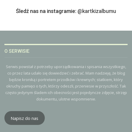
Śledź nas na instagramie:
@kartkizalbumu
O SERWISIE
Serwis powstał z potrzeby uporządkowania i spisania wszystkiego,
co przez lata udało się dowiedzieć i zebrać. Mam nadzieję, że blog
będzie kroniką i portretem przodków i krewnych; statkiem, który
okruchy pamięci o tych, którzy odeszli, przeniesie w przyszłość. Tak
często jedynym śladem ich obecności jest pojedyncze zdjęcie, strzęp
dokumentu, ulotne wspomnienie.
Napisz do nas