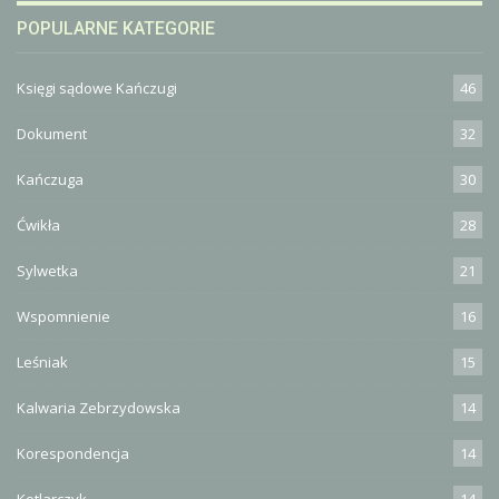
POPULARNE KATEGORIE
Księgi sądowe Kańczugi
46
Dokument
32
Kańczuga
30
Ćwikła
28
Sylwetka
21
Wspomnienie
16
Leśniak
15
Kalwaria Zebrzydowska
14
Korespondencja
14
Kotlarczyk
14