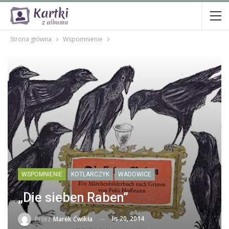
Strona główna
Wspomnienie
WSPOMNIENIE
KOTLARCZYK
WADOWICE
„Die sieben Raben”
lis 20, 2014
Przez
Marek Ćwikła