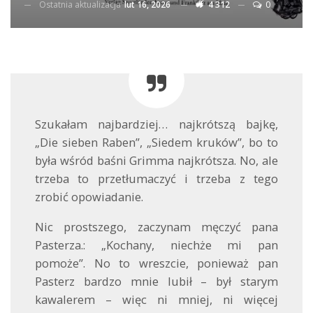
Ostatnia aktualizacja
lut 16, 2026
4 312
0
Szukałam najbardziej… najkrótszą bajkę,
„Die sieben Raben”, „Siedem kruków”, bo to
była wśród baśni Grimma najkrótsza. No, ale
trzeba to przetłumaczyć i trzeba z tego
zrobić opowiadanie.
Nic prostszego, zaczynam męczyć pana
Pasterza.: „Kochany, niechże mi pan
pomoże”. No to wreszcie, ponieważ pan
Pasterz bardzo mnie lubił – był starym
kawalerem – więc ni mniej, ni więcej