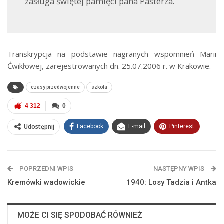
zasługa świętej pamięci pana Pasterza.
Transkrypcja na podstawie nagranych wspomnień Marii
Ćwikłowej, zarejestrowanych dn. 25.07.2006 r. w Krakowie.
czasy przedwojenne
szkoła
4 312
0
Udostępnij
Facebook
E-mail
Pinterest
POPRZEDNI WPIS
NASTĘPNY WPIS
Kremówki wadowickie
1940: Losy Tadzia i Antka
MOŻE CI SIĘ SPODOBAĆ RÓWNIEŻ