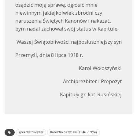
osądzić moją sprawę, ogłosić mnie
niewinnym jakiejkolwiek zbrodni czy
naruszenia Świętych Kanonów i nakazać,
bym nadal zachował swój status w Kapitule.
Waszej Świątobliwości najposłuszniejszy syn
Przemyśl, dnia 8 lipca 1918 r.
Karol Wołoszyński
Archiprezbiter i Prepozyt
Kapituły gr. kat. Rusińskiej
grekokatolicyzm
Karol Wołoszyński (1846 - 1924)