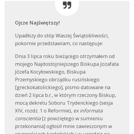
Ojcze Najświętszy!
Upadłszy do stóp Waszej Świątobliwości,
pokornie przedstawiam, co następuje:
Dnia 3 lipca roku bieżącego otrzymałem od
mojego Najdostojniejszego Biskupa Jozafata
Józefa Kocyłowskiego, Biskupa
Przemyskiego obrządku rusińskiego
[greckokatolickiego], pismo datowane na
dzień 2 lipca b.r., w którym rzeczony Biskup,
mocą dekretu Soboru Trydenckiego (sesja
XIV, rozdz. 1 o Reformie),
ex informata
conscientia
[z powziętego w sumieniu
przekonania] ogłosił mnie zawieszonym w
czynnościach kapłańskich i w urzędzie na