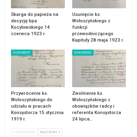
Skarga do papieża na
Usunięcie ks.
decyzję bpa
Wołoszyńskiego z
Kocyłowskiego 14
funkcji
czerwca 1923 r.
przewodniczącego
Kapituły 28 maja 1923 r.
DOKUMENT
DOKUMENT
Przywrócenie ks.
Zwolnienie ks.
Wołoszyńskiego do
Wołoszyńskiego z
udziału w pracach
obowiązków radcy i
Konsystorza 15 stycznia
referenta Konsystorza
1919 r.
24 lipca…
POPRZEDNI
NASTĘPNY