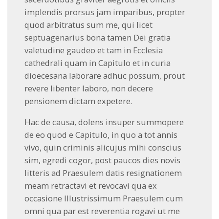
implendis prorsus jam imparibus, propter
quod arbitratus sum me, qui licet
septuagenarius bona tamen Dei gratia
valetudine gaudeo et tam in Ecclesia
cathedrali quam in Capitulo et in curia
dioecesana laborare adhuc possum, prout
revere libenter laboro, non decere
pensionem dictam expetere.
Hac de causa, dolens insuper summopere
de eo quod e Capitulo, in quo a tot annis
vivo, quin criminis alicujus mihi conscius
sim, egredi cogor, post paucos dies novis
litteris ad Praesulem datis resignationem
meam retractavi et revocavi qua ex
occasione Illustrissimum Praesulem cum
omni qua par est reverentia rogavi ut me