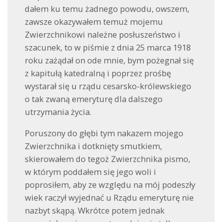
dałem ku temu żadnego powodu, owszem,
zawsze okazywałem temuż mojemu
Zwierzchnikowi należne posłuszeństwo i
szacunek, to w piśmie z dnia 25 marca 1918
roku zażądał on ode mnie, bym pożegnał się
z kapitułą katedralną i poprzez prośbę
wystarał się u rządu cesarsko-królewskiego
o tak zwaną emeryturę dla dalszego
utrzymania życia.
Poruszony do głębi tym nakazem mojego
Zwierzchnika i dotknięty smutkiem,
skierowałem do tegoż Zwierzchnika pismo,
w którym poddałem się jego woli i
poprosiłem, aby ze względu na mój podeszły
wiek raczył wyjednać u Rządu emeryturę nie
nazbyt skąpą. Wkrótce potem jednak