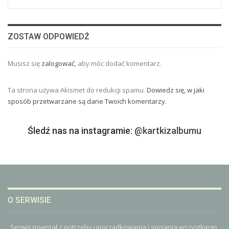
ZOSTAW ODPOWIEDŹ
Musisz się
zalogować
, aby móc dodać komentarz.
Ta strona używa Akismet do redukcji spamu.
Dowiedz się, w jaki
sposób przetwarzane są dane Twoich komentarzy.
Śledź nas na instagramie:
@kartkizalbumu
O SERWISIE
Serwis powstał z potrzeby uporządkowania i spisania wszystkiego,