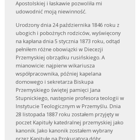
Apostolskiej i łaskawie pozwoliła mi
udowodnić moją niewinność.
Urodzony dnia 24 października 1846 roku z
ubogich i pobożnych rodziców, wyświęcony
na kapłana dnia 5 stycznia 1873 roku, odtąd
pełniłem różne obowiązki w Diecezji
Przemyskiej obrządku rusińskiego. A
mianowicie: najpierw wikariusza
współpracownika, później kapelana
domowego i sekretarza Biskupa
Przemyskiego świętej pamięci Jana
Stupnickiego, następnie profesora teologii w
Instytucie Teologicznym w Przemyślu. Dnia
28 listopada 1887 roku zostałem przyjęty w
poczet Kapituły katedralnej przemyskiej jako
kanonik. Jako kanonik zostałem wybrany
przez Kapitułę na Prokuratora dóbr