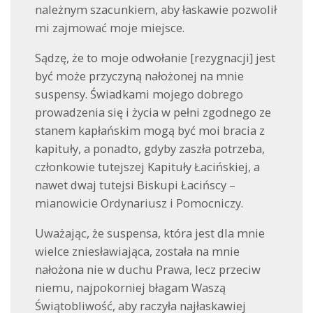
należnym szacunkiem, aby łaskawie pozwolił
mi zajmować moje miejsce.
Sądzę, że to moje odwołanie [rezygnacji] jest
być może przyczyną nałożonej na mnie
suspensy. Świadkami mojego dobrego
prowadzenia się i życia w pełni zgodnego ze
stanem kapłańskim mogą być moi bracia z
kapituły, a ponadto, gdyby zaszła potrzeba,
członkowie tutejszej Kapituły Łacińskiej, a
nawet dwaj tutejsi Biskupi Łacińscy –
mianowicie Ordynariusz i Pomocniczy.
Uważając, że suspensa, która jest dla mnie
wielce zniesławiająca, została na mnie
nałożona nie w duchu Prawa, lecz przeciw
niemu, najpokorniej błagam Waszą
Świątobliwość, aby raczyła najłaskawiej