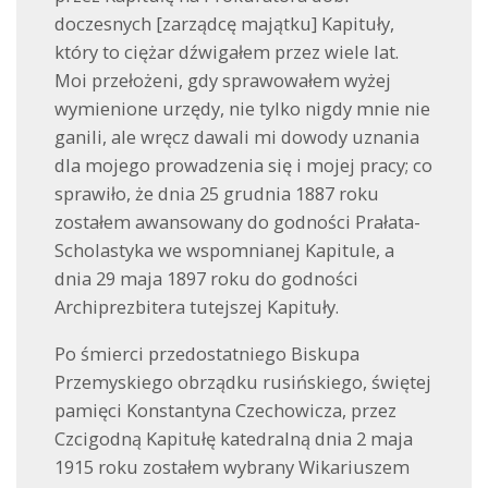
doczesnych [zarządcę majątku] Kapituły,
który to ciężar dźwigałem przez wiele lat.
Moi przełożeni, gdy sprawowałem wyżej
wymienione urzędy, nie tylko nigdy mnie nie
ganili, ale wręcz dawali mi dowody uznania
dla mojego prowadzenia się i mojej pracy; co
sprawiło, że dnia 25 grudnia 1887 roku
zostałem awansowany do godności Prałata-
Scholastyka we wspomnianej Kapitule, a
dnia 29 maja 1897 roku do godności
Archiprezbitera tutejszej Kapituły.
Po śmierci przedostatniego Biskupa
Przemyskiego obrządku rusińskiego, świętej
pamięci Konstantyna Czechowicza, przez
Czcigodną Kapitułę katedralną dnia 2 maja
1915 roku zostałem wybrany Wikariuszem