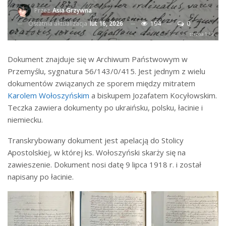
Przez
Asia Grzywna
Ostatnia aktualizacja
lut 16, 2026
194
0
strona 1 / 3
Dokument znajduje się w Archiwum Państwowym w
Przemyślu, sygnatura 56/143/0/415. Jest jednym z wielu
dokumentów związanych ze sporem między mitratem
Karolem Wołoszyńskim
a biskupem Jozafatem Kocyłowskim.
Teczka zawiera dokumenty po ukraińsku, polsku, łacinie i
niemiecku.
Transkrybowany dokument jest apelacją do Stolicy
Apostolskiej, w której ks. Wołoszyński skarży się na
zawieszenie. Dokument nosi datę 9 lipca 1918 r. i został
napisany po łacinie.