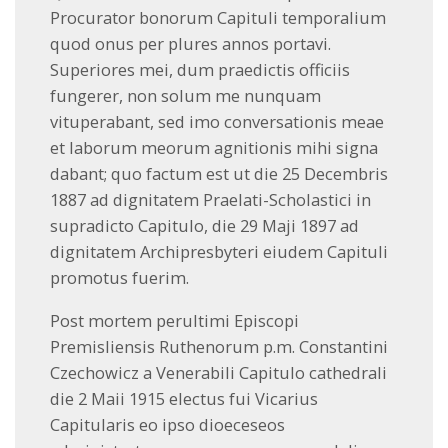
Procurator bonorum Capituli temporalium
quod onus per plures annos portavi.
Superiores mei, dum praedictis officiis
fungerer, non solum me nunquam
vituperabant, sed imo conversationis meae
et laborum meorum agnitionis mihi signa
dabant; quo factum est ut die 25 Decembris
1887 ad dignitatem Praelati-Scholastici in
supradicto Capitulo, die 29 Maji 1897 ad
dignitatem Archipresbyteri eiudem Capituli
promotus fuerim.
Post mortem perultimi Episcopi
Premisliensis Ruthenorum p.m. Constantini
Czechowicz a Venerabili Capitulo cathedrali
die 2 Maii 1915 electus fui Vicarius
Capitularis eo ipso dioeceseos