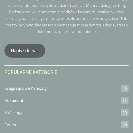
co przez lata udało się dowiedzieć i zebrać. Mam nadzieję, że blog
będzie kroniką i portretem przodków i krewnych; statkiem, który
okruchy pamięci o tych, którzy odeszli, przeniesie w przyszłość. Tak
często jedynym śladem ich obecności jest pojedyncze zdjęcie, strzęp
dokumentu, ulotne wspomnienie.
Napisz do nas
POPULARNE KATEGORIE
Księgi sądowe Kańczugi
46
Dokument
32
Kańczuga
29
Ćwikła
28