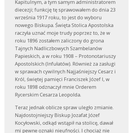
Kapitulnym, a tym samym administratorem
diecezji; funkcję tę sprawowałem do dnia 23
września 1917 roku, to jest do wyboru
nowego Biskupa. Święta Stolica Apostolska
raczyła uznać moje trudy poprzez to, że w
roku 1896 zostałem zaliczony do grona
Tajnych Nadliczbowych Szambelanów
Papieskich, a w roku 1908 – Protonotariuszy
Apostolskich (Infułatów). Również za zasługi
w sprawach cywilnych Najjaśniejszy Cesarz i
Król, świętej pamięci Franciszek Józef I, w
roku 1898 odznaczył mnie Orderem
Rycerskim Cesarza Leopolda.
Teraz jednak oblicze spraw uległo zmianie.
Najdostojniejszy Biskup Jozafat Józef
Kocyłowski, odkąd wstąpił na stolicę, dawał
mi pewne oznaki nieufności. I chociaż nie