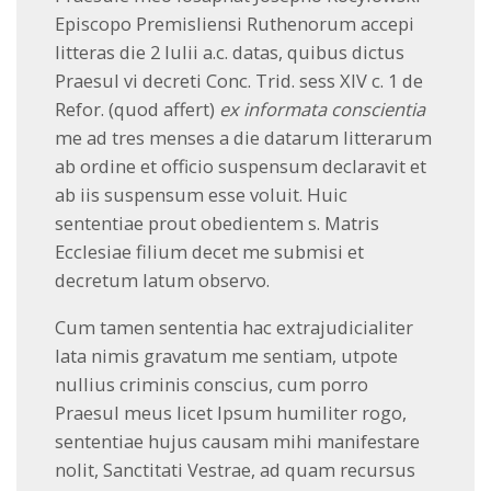
Episcopo Premisliensi Ruthenorum accepi
litteras die 2 Iulii a.c. datas, quibus dictus
Praesul vi decreti Conc. Trid. sess XIV c. 1 de
Refor. (quod affert)
ex informata conscientia
me ad tres menses a die datarum litterarum
ab ordine et officio suspensum declaravit et
ab iis suspensum esse voluit. Huic
sententiae prout obedientem s. Matris
Ecclesiae filium decet me submisi et
decretum latum observo.
Cum tamen sententia hac extrajudicialiter
lata nimis gravatum me sentiam, utpote
nullius criminis conscius, cum porro
Praesul meus licet Ipsum humiliter rogo,
sententiae hujus causam mihi manifestare
nolit, Sanctitati Vestrae, ad quam recursus