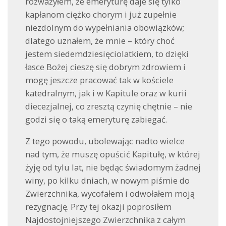
rozważyłem, że emeryturę daje się tylko
kapłanom ciężko chorym i już zupełnie
niezdolnym do wypełniania obowiązków;
dlatego uznałem, że mnie – który choć
jestem siedemdziesięciolatkiem, to dzięki
łasce Bożej cieszę się dobrym zdrowiem i
mogę jeszcze pracować tak w kościele
katedralnym, jak i w Kapitule oraz w kurii
diecezjalnej, co zresztą czynię chętnie – nie
godzi się o taką emeryturę zabiegać.
Z tego powodu, ubolewając nadto wielce
nad tym, że muszę opuścić Kapitułę, w której
żyję od tylu lat, nie będąc świadomym żadnej
winy, po kilku dniach, w nowym piśmie do
Zwierzchnika, wycofałem i odwołałem moją
rezygnację. Przy tej okazji poprosiłem
Najdostojniejszego Zwierzchnika z całym