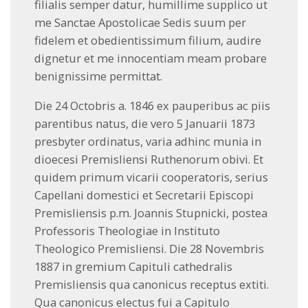
filialis semper datur, humillime supplico ut
me Sanctae Apostolicae Sedis suum per
fidelem et obedientissimum filium, audire
dignetur et me innocentiam meam probare
benignissime permittat.
Die 24 Octobris a. 1846 ex pauperibus ac piis
parentibus natus, die vero 5 Januarii 1873
presbyter ordinatus, varia adhinc munia in
dioecesi Premisliensi Ruthenorum obivi. Et
quidem primum vicarii cooperatoris, serius
Capellani domestici et Secretarii Episcopi
Premisliensis p.m. Joannis Stupnicki, postea
Professoris Theologiae in Instituto
Theologico Premisliensi. Die 28 Novembris
1887 in gremium Capituli cathedralis
Premisliensis qua canonicus receptus extiti.
Qua canonicus electus fui a Capitulo