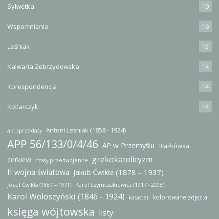
Sylwetka
19
Wspomnienie
16
Leśniak
15
Kalwaria Zebrzydowska
14
Korespondencja
14
Kotlarczyk
14
Antoni Leśniak (1858 - 1924)
akt sprzedaży
APP 56/133/0/4/46
AP w Przemyślu
Błażkówka
grekokatolicyzm
cerkiew
czasy przedwojenne
II wojna światowa
Jakub Ćwikła (1878 – 1937)
Józef Ćwikła (1887 – 1971)
Karol Szymczakiewicz (1917 - 2008)
Karol Wołoszyński (1846 - 1924)
kolorowane zdjęcia
kataster
księga wójtowska
listy