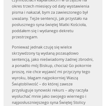
okres trzech miesięcy od daty wystawienia
pisma i nakazał, bym za zawieszonego był
uważany. Tejże sentencji, jak przystało na
posłusznego syna świętej Matki Kościoła,
poddałem się i wydanego dekretu
przestrzegam.
Ponieważ jednak czuję się wielce
skrzywdzony tą wydaną pozasądowo
sentencją, jako nieświadomy żadnej zbrodni,
a ponadto mój Biskup, chociaż Go pokornie
proszę, nie chce wyjawić mi przyczyny tego
wyroku, błagam najpokorniej Waszą
Świątobliwość – do której zawsze
przysługuje synowski rekurs – aby raczyła
wysłuchać mnie jako swojego wiernego i
najposłuszniejszego syna Świętej Stolicy