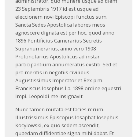
administrator, quo munere usque ad diem
23 Septembris 1917 id est usque ad
eleccionem novi Episcopi functus sum.
Sancta Sedes Apostolica labores meos
agnoscere dignata est per hoc, quod anno
1896 Pontificius Camerarius Secretis
Supranumerarius, anno vero 1908
Protonotarius Apostolicus ad instar
participantium annumeratus exstiti. Sed et
pro meritis in negotiis civilibus
Augustissimus Imperator et Rex p.m.
Franciscus Iosephus I a. 1898 ordine equestri
Impi. Leopoldi me insignavit.
Nunc tamen mutata est facies rerum.
Illustrissimus Episcopus Iosaphat Iosephus
Kocylowski, ex quo sedem ascendit,
quaedam diffidentiae signa mihi dabat. Et