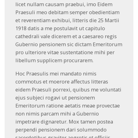
licet nullam causam praebui, imo Eidem
Praesuli meo debitam semper obedientiam
et reverentiam exhibui, litteris die 25 Martii
1918 datis a me postulavit ut capitulo
cathedrali vale dicerem et a caesareo regis
Gubernio pensionem sic dictam Emeritorum
pro ulteriore vitae sustentatione mihi per
libellum supplicem procurarem.
Hoc Praesulis mei mandato nimis
commotus et moerore affectus litteras
eidem Praesuli porrexi, quibus me voluntati
ejus subjeci rogavi ut pensionem
Emeritorum ratione aetatis meae provectae
non nimis parcam mihi a Gubernio
impetrare dignaretur. Mox tamen postea
perpendi pensionem dari solummodo
sacerdotibus graviter aegrotis et officiis