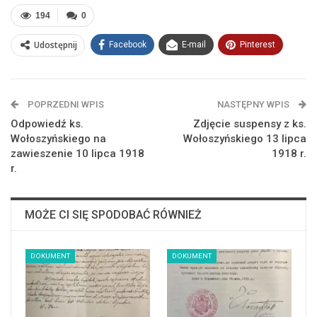
194
0
Udostępnij
Facebook
E-mail
Pinterest
POPRZEDNI WPIS
NASTĘPNY WPIS
Odpowiedź ks.
Zdjęcie suspensy z ks.
Wołoszyńskiego na
Wołoszyńskiego 13 lipca
zawieszenie 10 lipca 1918
1918 r.
r.
MOŻE CI SIĘ SPODOBAĆ RÓWNIEŻ
DOKUMENT
DOKUMENT