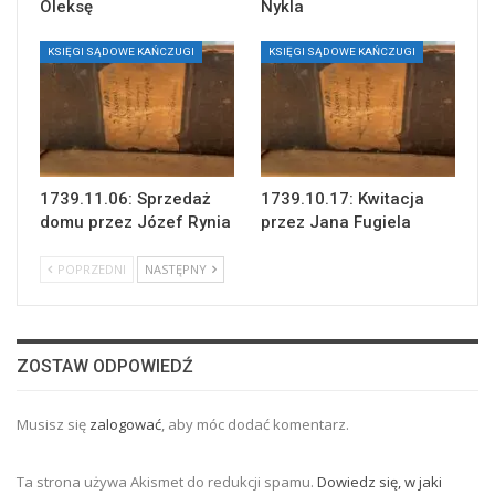
Oleksę
Nykla
KSIĘGI SĄDOWE KAŃCZUGI
KSIĘGI SĄDOWE KAŃCZUGI
1739.11.06: Sprzedaż
1739.10.17: Kwitacja
domu przez Józef Rynia
przez Jana Fugiela
POPRZEDNI
NASTĘPNY
ZOSTAW ODPOWIEDŹ
Musisz się
zalogować
, aby móc dodać komentarz.
Ta strona używa Akismet do redukcji spamu.
Dowiedz się, w jaki