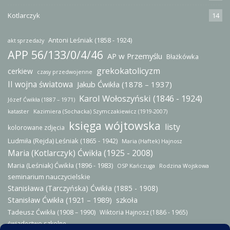
Kotlarczyk
14
Antoni Leśniak (1858 - 1924)
akt sprzedaży
APP 56/133/0/4/46
AP w Przemyślu
Błażkówka
grekokatolicyzm
cerkiew
czasy przedwojenne
II wojna światowa
Jakub Ćwikła (1878 – 1937)
Karol Wołoszyński (1846 - 1924)
Józef Ćwikła (1887 – 1971)
kataster
Kazimiera (Sochacka) Szymczakiewicz (1919-2007)
księga wójtowska
listy
kolorowane zdjęcia
Ludmiła (Rejda) Leśniak (1865 - 1942)
Maria (Haftek) Hajnosz
Maria (Kotlarczyk) Ćwikła (1925 - 2008)
Maria (Leśniak) Ćwikła (1896 - 1983)
OSP Kańczuga
Rodzina Wojskowa
seminarium nauczycielskie
Stanisława (Tarczyńska) Ćwikła (1885 - 1908)
Stanisław Ćwikła (1921 – 1989)
szkoła
Tadeusz Ćwikła (1908 – 1990)
Wiktoria Hajnosz (1886 - 1965)
świadectwo szkolne