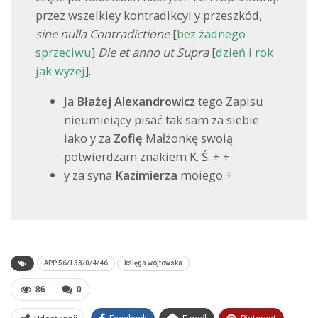
przez wszelkiey kontradikcyi y przeszkód,
sine nulla Contradictione
[
bez żadnego
sprzeciwu
]
Die et anno ut Supra
[
dzień i rok
jak wyżej
].
Ja
Błażej Alexandrowicz
tego Zapisu
nieumieiący pisać tak sam za siebie
iako y za
Zofię
Małżonkę swoią
potwierdzam znakiem K. Ś. + +
y za syna
Kazimierza
moiego +
APP 56/133/0/4/46
księga wójtowska
86
0