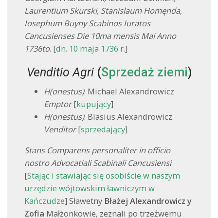
Laurentium Skurski, Stanislaum Homęnda,
Iosephum Buyny Scabinos Iuratos
Cancusienses Die 10ma mensis Mai Anno
1736to
. [
dn. 10 maja 1736 r.
]
Venditio Agri
(
Sprzedaż ziemi
)
H(onestus)
: Michael Alexandrowicz
Emptor
[
kupujący
]
H(onestus)
: Blasius Alexandrowicz
Venditor
[
sprzedający
]
Stans Comparens personaliter in officio
nostro Advocatiali Scabinali Cancusiensi
[
Stając i stawiając się osobiście w naszym
urzędzie wójtowskim ławniczym w
Kańczudze
] Sławetny
Błażej Alexandrowicz y
Zofia
Małżonkowie, zeznali po trzeźwemu