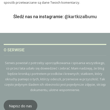
sposób przetwarzane są dane Twoich komentarzy.
Śledź nas na instagramie:
@kartkizalbumu
O SERWISIE
Serwis powstał z potrzeby uporządkowania i spisania wszystkiego,
co przez lata udało się dowiedzieć i zebrać. Mam nadzieję, że blog
będzie kroniką i portretem przodków i krewnych; statkiem, który
okruchy pamięci o tych, którzy odeszli, przeniesie w przyszłość. Tak
często jedynym śladem ich obecności jest pojedyncze zdjęcie, strzęp
dokumentu, ulotne wspomnienie.
Napisz do nas