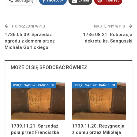
Udostępnij
Facebook
E-mail
Pinterest
POPRZEDNI WPIS
NASTĘPNY WPIS
1736.05.09: Sprzedaż
1736.08.21: Roboracja
ogrodu z domem przez
dekretu ks. Sanguszki
Michała Gorlickiego
MOŻE CI SIĘ SPODOBAĆ RÓWNIEŻ
KSIĘGI SĄDOWE KAŃCZUGI
KSIĘGI SĄDOWE KAŃCZUGI
1739.11.21: Sprzedaż
1739.11.20: Rezygnacja
pola przez Franciszka
z domu przez Mikołaja