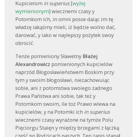
Kupicielom
in superius
[
wyżej
wymienionym
] wiecznemi czasy y
Potomkom ich, in omni posse daiąc im tę
władzę iakąśmy mieli, iż będzie wolno dać,
darować, y iako w naylepszy pożytek swoy
obrocić.
Tenże pomieniony Sławetny
Błażej
Alexandrowicz
pomienionych kupicielów
naprzód Błogosławieństwem Boskim przy
tym y swoim błogosławi, niezachowuiąc
sobie, ani z potomstwa swoiego żadnego
Prawa Państwa ani sobie, tak też y
Potomkom swoim, ile toż Prawo wlewa na
kupicielów, y na Potomki ich
in superius
wiecznemi czasy wyrażone na tymże Polu
Pięciorgu Staięn y między brzegami z łączką
część po Rodzicach naszych. Ten zapis stanął