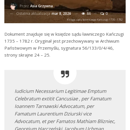
Przez
Asia Grzywna
Ostatnia aktualizacja
mar 8, 2026
86
0
Księga sądu ławniczego Kańczugi 1735 - 1782
Dokument znajduje się w księdze sądu ławniczego Kańczugi
1735 – 1782 r. Oryginał jest przechowywany w Archiwum
Państwowym w Przemyślu, sygnatura 56/133/0/4/46,
strony skrajne 24 – 25.
Iudicium Necessarium Legitimae Emptum
Celebratum extitit Cancusiae , per Famatum
Ioannem Tarnawski Advocatum, per
Famatum Laurentium Dziurski vice
Advocatum, et per Famatos Mathiam Blizniec,
Georgium Harczeński, Iacobum Uchman,