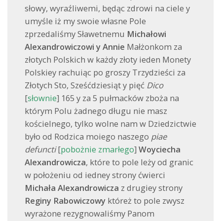
słowy, wyraźliwemi, będąc zdrowi na ciele y
umyśle iż my swoie własne Pole
zprzedaliśmy Sławetnemu
Michałowi
Alexandrowiczowi y Annie
Małżonkom za
złotych Polskich w każdy złoty ieden Monety
Polskiey rachuiąc po groszy Trzydzieści za
Złotych Sto, Sześćdziesiąt y pięć
Dico
[
słownie
] 165 y za 5 pułmacków zboża na
którym Polu żadnego długu nie masz
kościelnego, tylko wolne nam w Dziedzictwie
było od Rodzica moiego naszego
piae
defuncti
[
pobożnie zmarłego
]
Woyciecha
Alexandrowicza
, które to pole leży od granic
w położeniu od iedney strony ćwierci
Michała Alexandrowicza
z drugiey strony
Reginy Rabowiczowy
któreż to pole zwysz
wyrażone rezygnowaliśmy Panom