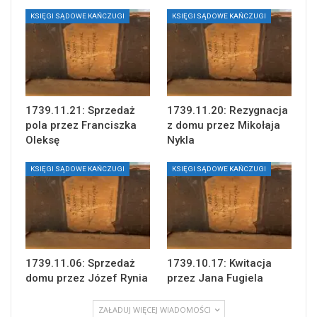
KSIĘGI SĄDOWE KAŃCZUGI
KSIĘGI SĄDOWE KAŃCZUGI
1739.11.21: Sprzedaż
1739.11.20: Rezygnacja
pola przez Franciszka
z domu przez Mikołaja
Oleksę
Nykla
KSIĘGI SĄDOWE KAŃCZUGI
KSIĘGI SĄDOWE KAŃCZUGI
1739.11.06: Sprzedaż
1739.10.17: Kwitacja
domu przez Józef Rynia
przez Jana Fugiela
ZAŁADUJ WIĘCEJ WIADOMOŚCI