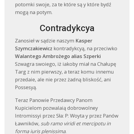
potomki swoje, za te które są y które bydź
mogą na potym.
Contradykcya
Zanosieł w sądzie naszym
Kasper
Szymczakiewicz
kontradykcyą, na przeciwko
Walantego Ambrożego alias Szperki
Szwagra swoiego, iż iakoby miał na Chałupę
Targ z nim pierwszy, a teraz komu innemu
przedaie, ale nie przez żadną bliskość, ani
Possesyą.
Teraz Panowie Przedawcy Panom
Kupicielom pozwalaią dobrowolney
Intromissyi przez Sła: P: Woyta y przez Panów
Ławników,
sub ramo viridi et mercipotu in
forma iuris plenissima
.