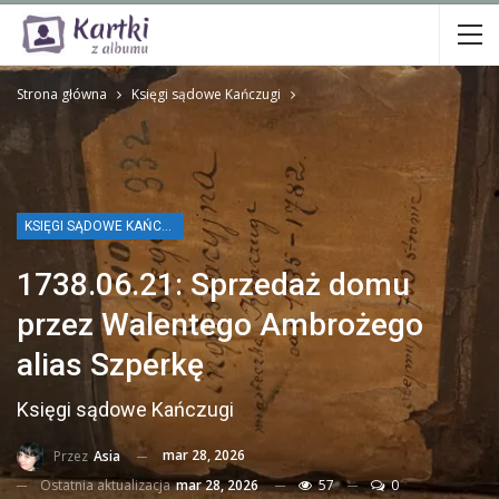
Strona główna
Księgi sądowe Kańczugi
KSIĘGI SĄDOWE KAŃCZUGI
1738.06.21: Sprzedaż domu
przez Walentego Ambrożego
alias Szperkę
Księgi sądowe Kańczugi
mar 28, 2026
Przez
Asia
Ostatnia aktualizacja
mar 28, 2026
57
0