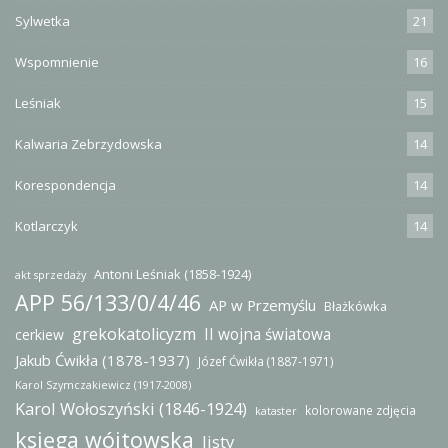
Sylwetka
21
Wspomnienie
16
Leśniak
15
Kalwaria Zebrzydowska
14
Korespondencja
14
Kotlarczyk
14
Antoni Leśniak (1858-1924)
akt sprzedaży
APP 56/133/0/4/46
AP w Przemyślu
Błażkówka
grekokatolicyzm
II wojna światowa
cerkiew
Jakub Ćwikła (1878-1937)
Józef Ćwikła (1887-1971)
Karol Szymczakiewicz (1917-2008)
Karol Wołoszyński (1846-1924)
kolorowane zdjęcia
kataster
księga wójtowska
listy