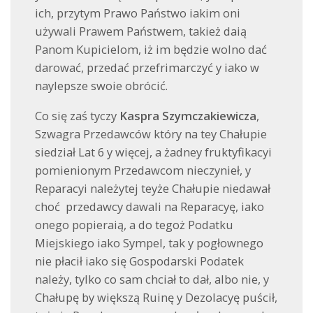
ich, przytym Prawo Państwo iakim oni
używali Prawem Państwem, takież daią
Panom Kupicielom, iż im będzie wolno dać
darować, przedać przefrimarczyć y iako w
naylepsze swoie obrócić.
Co się zaś tyczy
Kaspra Szymczakiewicza
,
Szwagra Przedawców który na tey Chałupie
siedział Lat 6 y więcej, a żadney fruktyfikacyi
pomienionym Przedawcom nieczynieł, y
Reparacyi należytej teyże Chałupie niedawał
choć przedawcy dawali na Reparacyę, iako
onego popieraią, a do tegoż Podatku
Miejskiego iako Sympel, tak y pogłownego
nie płacił iako się Gospodarski Podatek
należy, tylko co sam chciał to dał, albo nie, y
Chałupę by większą Ruinę y Dezolacyę puścił,