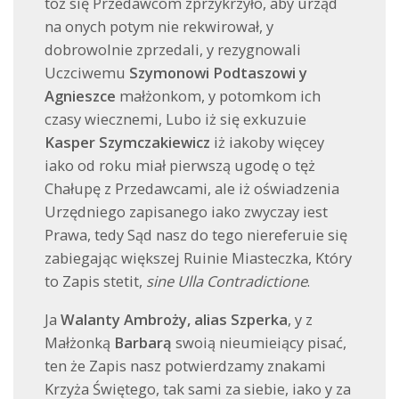
toż się Przedawcom zprzykrzyło, aby urząd
na onych potym nie rekwirował, y
dobrowolnie zprzedali, y rezygnowali
Uczciwemu
Szymonowi Podtaszowi y
Agnieszce
małżonkom, y potomkom ich
czasy wiecznemi, Lubo iż się exkuzuie
Kasper Szymczakiewicz
iż iakoby więcey
iako od roku miał pierwszą ugodę o tęż
Chałupę z Przedawcami, ale iż oświadzenia
Urzędniego zapisanego iako zwyczay iest
Prawa, tedy Sąd nasz do tego niereferuie się
zabiegając większej Ruinie Miasteczka, Który
to Zapis stetit,
sine Ulla Contradictione
.
Ja
Walanty Ambroży, alias Szperka
, y z
Małżonką
Barbarą
swoią nieumieiący pisać,
ten że Zapis nasz potwierdzamy znakami
Krzyża Świętego, tak sami za siebie, iako y za