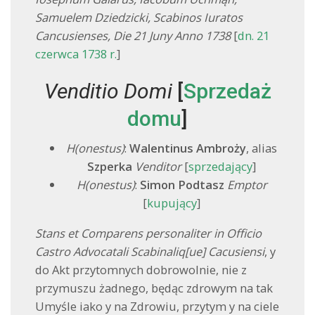
Samuelem Dziedzicki, Scabinos Iuratos
Cancusienses, Die 21 Juny Anno 1738
[
dn. 21
czerwca 1738 r.
]
Venditio Domi
[
Sprzedaż
domu
]
H(onestus)
:
Walentinus Ambroży
, alias
Szperka
Venditor
[
sprzedający
]
H(onestus)
:
Simon Podtasz
Emptor
[
kupujący
]
Stans et Comparens personaliter in Officio
Castro Advocatali Scabinaliq[ue] Cacusiensi
, y
do Akt przytomnych dobrowolnie, nie z
przymuszu żadnego, będąc zdrowym na tak
Umyśle iako y na Zdrowiu, przytym y na ciele