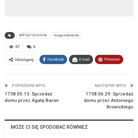
APP 56/133/0/4/46
księga wójtowska
57
0
Udostępnij
Facebook
E-mail
Pinterest
POPRZEDNI WPIS
NASTĘPNY WPIS
1738.05.13: Sprzedaż
1738.06.29: Sprzedaż
domu przez Agatę Baran
domu przez Antoniego
Krowickiego
MOŻE CI SIĘ SPODOBAĆ RÓWNIEŻ