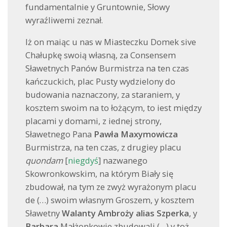
fundamentalnie y Gruntownie, Słowy
wyraźliwemi zeznał.
Iż on maiąc u nas w Miasteczku Domek sive
Chałupkę swoią własną, za Consensem
Sławetnych Panów Burmistrza na ten czas
kańczuckich, plac Pusty wydzielony do
budowania naznaczony, za staraniem, y
kosztem swoim na to łożącym, to iest między
placami y domami, z iednej strony,
Sławetnego Pana
Pawła Maxymowicza
Burmistrza, na ten czas, z drugiey placu
quondam
[
niegdyś
] nazwanego
Skowronkowskim, na którym Biały się
zbudował, na tym ze zwyż wyrażonym placu
de (…) swoim własnym Groszem, y kosztem
Sławetny
Walanty Ambroży alias Szperka
, y
Barbara
Małżonkowie zbudowali (…) y toż