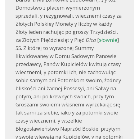
Domostwo z placem wymierzonym
sprzedali, y rezygnowali, wiecznemi czasy za
Złotych Polskiey Monety y liczby w każdy
Złoty ieden rachując po groszy Trzydzieści,
za Złotych Pięćdziesiąt y Pięć
Dico
[
słownie
]
55. Z której to wyrażonej Summy
likwidowaney w Domu Sądowym Panowie
przedawcy, Panów Kupicielów kwitują czasy
wiecznemi, y potomki ich, nie zachowuiąc
sobie samym ani Potomkom swoim, żadney
bliskości ani żadnej Possesyi, ani Salwy na
potym, ani po krewnych swoich, przy tym
Groszami swoiemi własnemi wyrzekaiąc się
tak sami za siebie, iako y za potomki swoie
czasy wiecznemi, y wszelkie
Błogosławieństwo Naprzód Boskie, przytym
y swoie wlewaią na Kupicielów, y na potomki