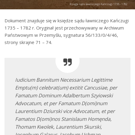
Księga sądu ławniczego Kańczugi 1735 - 1782
Dokument znajduje się w księdze sądu ławniczego Kańczugi
1735 – 1782 r. Oryginał jest przechowywany w Archiwum
Państwowym w Przemyślu, sygnatura 56/133/0/4/46,
strony skrajne 71 – 74.
Iudicium Bannitum Necessarium Legittime
Emptu(m) celebrat(um) extitit Cancusiae, per
Famatum Dominum Adalbertum Szyiowski
Advocatum, et per Famatum D(omi)num
Laurentium Dziurski vice Advocatum, et per
Famatos D(omi)nos Stanislaum Homęnda,
Thomam Kwolek, Laurentium Skurski,
Iosephum Galarus, Iacobum Uchmąn,